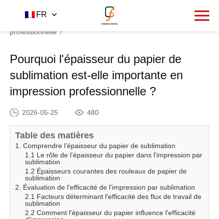
Accueil
Centre de nouvelles
FR
-
-
Pourquoi l'épaisseur du
papier de sublimation est-elle importante en impression
professionnelle ?
Pourquoi l'épaisseur du papier de
sublimation est-elle importante en
impression professionnelle ?
2026-05-25
480
Table des matières
1. Comprendre l'épaisseur du papier de sublimation
1.1 Le rôle de l'épaisseur du papier dans l'impression par
sublimation
1.2 Épaisseurs courantes des rouleaux de papier de
sublimation
2. Évaluation de l'efficacité de l'impression par sublimation
2.1 Facteurs déterminant l'efficacité des flux de travail de
sublimation
2.2 Comment l'épaisseur du papier influence l'efficacité