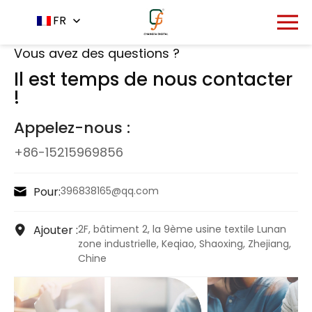
Accueil
Nous contacter
FR
-
Vous avez des questions ?
Il est temps de nous contacter
!
Appelez-nous :
+86-15215969856
Pour:
396838165@qq.com
Ajouter :
2F, bâtiment 2, la 9ème usine textile Lunan
zone industrielle, Keqiao, Shaoxing, Zhejiang,
Chine