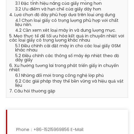
3.1 Đặc tính hiệu năng của giấy mỏng hơn
3.2 Ưu điểm và hạn chế của giấy dày hơn
4. Lựa chọn độ dày phù hợp dựa trên loại ứng dụng
4.1 Chọn loại giấy có trọng lượng phù hợp với chất
liệu nền.
4.2 Cần xem xét loại máy in và dung lượng mực.
5. Mẹo thực tế để tối ưu hóa kết quả in chuyển nhiệt với
các loại giấy có trọng lượng khác nhau
5.1 Điều chỉnh cài đặt máy in cho các loại giấy GSM
khác nhau
5.2 Điều chỉnh các thông số máy ép nhiệt theo độ
dày giấy
6. Xu hướng tương lai trong phát triển giấy in chuyển
nhiệt
6.1 Những đổi mới trong công nghệ lớp phủ
6.2 Các giải pháp thay thế bền vững và hiệu quả vật
liệu
7. Câu hỏi thường gặp
Phone：+86-15215969856 E-Mail: