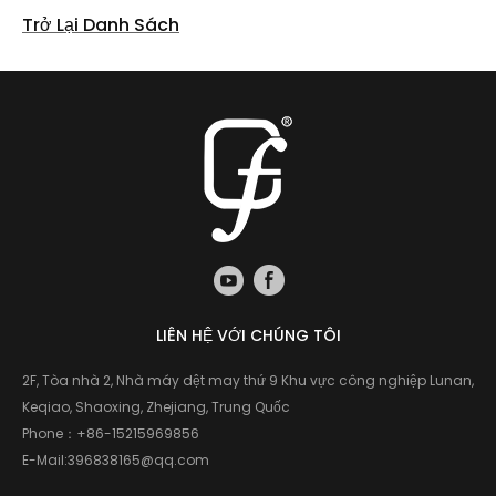
Trở Lại Danh Sách
LIÊN HỆ VỚI CHÚNG TÔI
2F, Tòa nhà 2, Nhà máy dệt may thứ 9 Khu vực công nghiệp Lunan,
Keqiao, Shaoxing, Zhejiang, Trung Quốc
Phone：
+86-15215969856
E-Mail:
396838165@qq.com