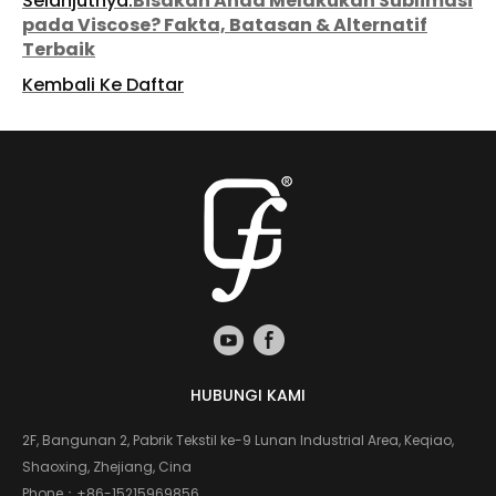
Selanjutnya:
Bisakah Anda Melakukan Sublimasi
pada Viscose? Fakta, Batasan & Alternatif
Terbaik
Kembali Ke Daftar
HUBUNGI KAMI
2F, Bangunan 2, Pabrik Tekstil ke-9 Lunan Industrial Area, Keqiao,
Shaoxing, Zhejiang, Cina
Phone：
+86-15215969856