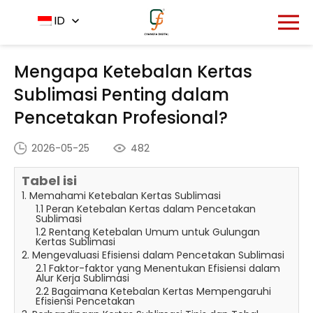
Rumah
Pusat Berita
ID
-
-
Mengapa Ketebalan Kertas
Sublimasi Penting dalam Pencetakan Profesional?
Mengapa Ketebalan Kertas
Sublimasi Penting dalam
Pencetakan Profesional?
2026-05-25
482
Tabel isi
1. Memahami Ketebalan Kertas Sublimasi
1.1 Peran Ketebalan Kertas dalam Pencetakan
Sublimasi
1.2 Rentang Ketebalan Umum untuk Gulungan
Kertas Sublimasi
2. Mengevaluasi Efisiensi dalam Pencetakan Sublimasi
2.1 Faktor-faktor yang Menentukan Efisiensi dalam
Alur Kerja Sublimasi
2.2 Bagaimana Ketebalan Kertas Mempengaruhi
Efisiensi Pencetakan