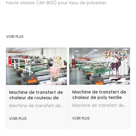
rouleau
haute vitesse (JM-800) pour tissu de polyester.
VOIR PLUS
Machine de transfert de
Machine de transfert de
chaleur de poly textile
chaleur de rouleau de
de rouleau à haute
600mm pour
Machine de transfert de papier de sublimation textile à haute vitesse (JM-420) pour tissu de polyester.
Machine de transfert de papier de sublimation textile à haute vitesse (JM-600) pour tissu de polyester.
vitesse de 1000mm pour
l'impression numérique
l'impression numérique
pour le transfert de
VOIR PLUS
VOIR PLUS
de tissu poly
chaleur de tissu poly