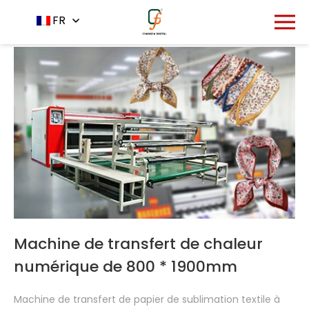
Accueil
Produit
FR
-
-
Machine de transfert de chaleur
Machine de transfert de chaleur
numérique de 800 * 1900mm
Machine de transfert de chaleur de
Machine de transfert de papier de sublimation textile à