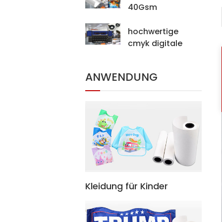
40Gsm
Sublimationsübertragu
für den digitalen
hochwertige
Druck
cmyk digitale
Farbdruckmaschine
digitale
ANWENDUNG
Stoffdrucker
(Modell-xplus-8)
Kleidung für Kinder