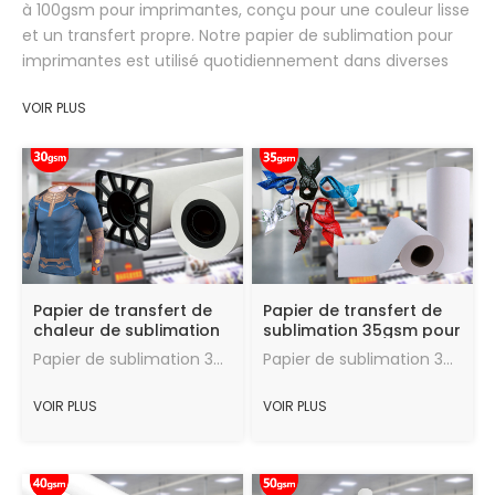
à 100gsm pour imprimantes, conçu pour une couleur lisse
et un transfert propre. Notre papier de sublimation pour
imprimantes est utilisé quotidiennement dans diverses
applications d'impression textile.
VOIR PLUS
Papier de transfert de
Papier de transfert de
chaleur de sublimation
sublimation 35gsm pour
non collant de 30Gsm
l'écharpe Hijab
Papier de sublimation 30gsm, taux de transfert 95%, bon effet de transfert de chaleur, la quantité maximale d'encre, vitesse de séchage rapide, en bon état.
Papier de sublimation 35gsm, taux de transfert 95%, bon effet de transfert de chaleur, la quantité maximale d'encre, vitesse de séchage rapide, en bon état.
de vente chaude pour
d'impression numérique
les textiles d'impression
VOIR PLUS
VOIR PLUS
numérique