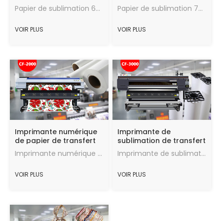
60gsm pour tissu de
rouleau forProcess de
Papier de sublimation 60gsm, taux de transfert, bon effet de transfert de chaleur, la quantité maximale d'encre, vitesse de séchage rapide, en bon état.
Papier de sublimation 70gsm, taux de transfert, bon effet de transfert de chaleur, la quantité maximale d'encre, vitesse de séchage rapide, en bon état.
polyester
monuments
VOIR PLUS
VOIR PLUS
Imprimante numérique
Imprimante de
de papier de transfert
sublimation de transfert
de sublimation CF-2000
de chaleur textile haute
Imprimante numérique CF-2000 pour tissu polyester
Imprimante de sublimation de transfert de chaleur CF-3000, Dimension d'impression: 1900mm
pour l'impression
vitesse CF-3000
numérique
VOIR PLUS
VOIR PLUS