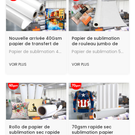
Nouvelle arrivée 40Gsm
Papier de sublimation
papier de transfert de
de rouleau jumbo de
sublimation pour
haute qualité
Papier de sublimation 40gsm, taux de transfert, bon effet de transfert de chaleur, la quantité maximale d'encre, vitesse de séchage rapide, en bon état.
Papier de sublimation 50gsm, taux de transfert, bon effet de transfert de chaleur, la quantité maximale d'encre, vitesse de séchage rapide, en bon état.
l'impression numérique
d'approvisionnement
d'usine 50gsm
VOIR PLUS
VOIR PLUS
Rollo de papier de
70gsm rapide sec
sublimation sec rapide
sublimation papier