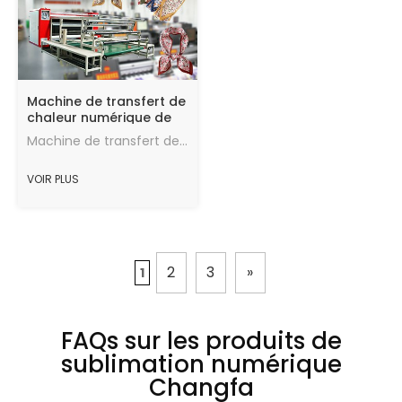
Machine de transfert de
chaleur numérique de
800 * 1900mm Machine
Machine de transfert de papier de sublimation textile à haute vitesse (JM-800) pour tissu de polyester.
de transfert de chaleur
de rouleau
VOIR PLUS
2
3
»
1
FAQs sur les produits de
sublimation numérique
Changfa