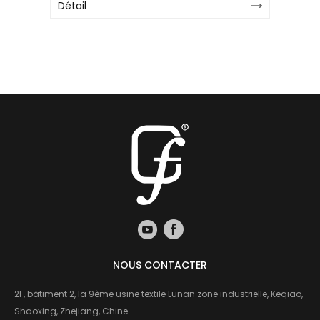
Détail
Fo
Foi
Dé
NOUS CONTACTER
2F, bâtiment 2, la 9ème usine textile Lunan zone industrielle, Keqiao,
Shaoxing, Zhejiang, Chine