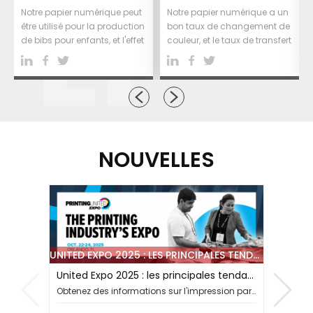
Notre papier numérique peut
Notre papier numérique a un
être utilisé pour la production
bon taux de changement de
de bibs pour enfants, et l'effet
couleur, et le taux de transfert
imprimé est vive et populaire
peut atteindre plus de 95%. ..
chez les enfants. ..
NOUVELLES
UNITED EXPO 2025 : LES PRINCIPALES TENDANCES DE L’IMPRESSION À SUBLIMATION
United Expo 2025 : les principales tendances de l’impression à sublimation
Obtenez des informations sur l'impression par sublimation à PRINTING United Expo 2025, des nouvelles encres aux solutions de papier de transfert efficaces.