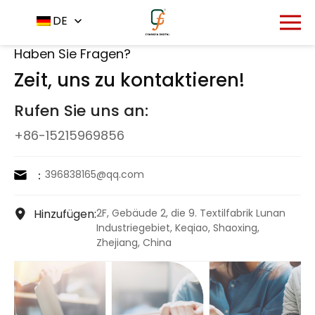
Startseite
Kontaktieren Sie uns
DE
-
Haben Sie Fragen?
Zeit, uns zu kontaktieren!
Rufen Sie uns an:
+86-15215969856
：
396838165@qq.com
Hinzufügen:
2F, Gebäude 2, die 9. Textilfabrik Lunan
Industriegebiet, Keqiao, Shaoxing,
Zhejiang, China