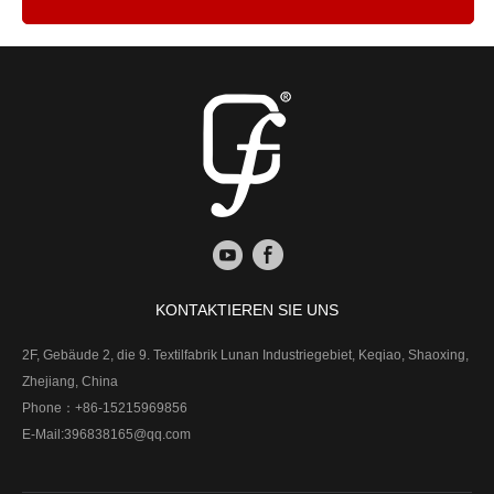
KONTAKTIEREN SIE UNS
2F, Gebäude 2, die 9. Textilfabrik Lunan Industriegebiet, Keqiao, Shaoxing,
Zhejiang, China
Phone：
+86-15215969856
E-Mail:
396838165@qq.com