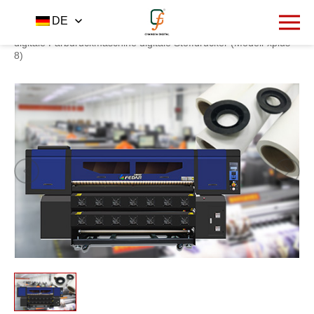
1318
DE
Startseite
Produkt
Drucker
-
-
-
hochwertige cmyk
digitale Farbdruckmaschine digitale Stoffdrucker (Modell-xplus-
8)