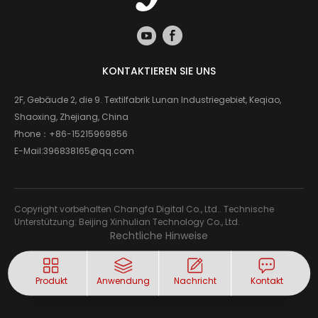
KONTAKTIEREN SIE UNS
2F, Gebäude 2, die 9. Textilfabrik Lunan Industriegebiet, Keqiao,
Shaoxing, Zhejiang, China
Phone：
+86-15215969856
E-Mail:
396838165@qq.com
Copyright vorbehalten Changfa Digital Co., Ltd.. Technische
Unterstützung: Beijing Xinhulian Technology Co., Ltd.
Rechtliche Hinweise
Produkt
Anwendung
Nachricht
Kontakt