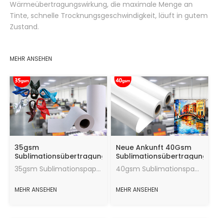
für digitale Drucktextilien
Wärmeübertragungswirkung, die maximale Menge an
Tinte, schnelle Trocknungsgeschwindigkeit, läuft in gutem
Zustand.
MEHR ANSEHEN
35gsm
Neue Ankunft 40Gsm
Sublimationsübertragungspapier
Sublimationsübertragungsp
für den digitalen Druck
für den digitalen Druck
35gsm Sublimationspapier, Übertragungsrate 95%, guter Wärmeübertragungseffekt, die maximale Menge an Tinte, schnelle Trocknungsgeschwindigkeit, läuft in gutem Zustand.
40gsm Sublimationspapier, Übertragungsrate, gute Wärmeübertragungswirkung, die maximale Menge an Tinte, schnelle Trocknungsgeschwindigkeit, laufend in gutem Zustand.
Hijab-Schal
MEHR ANSEHEN
MEHR ANSEHEN