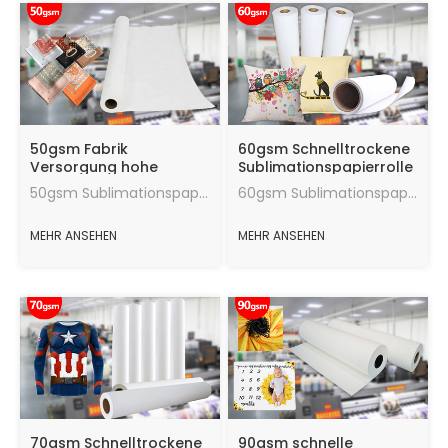
50gsm Fabrik
60gsm Schnelltrockene
Versorgung hohe
Sublimationspapierrolle
Qualität Jumbo Roll
für Polyestergewebe
50gsm Sublimationspapier, Übertragungsrate, gute Wärmeübertragungswirkung, die maximale Menge an Tinte, schnelle Trocknungsgeschwindigkeit, laufend in gutem Zustand.
60gsm Sublimationspapier, Übertragungsrate, gute Wärmeübertragungswirkung, die maximale Menge an Tinte, schnelle Trocknungsgeschwindigkeit, läuft in gutem Zustand.
Sublimation Papier
MEHR ANSEHEN
MEHR ANSEHEN
70gsm Schnelltrockene
90gsm schnelle