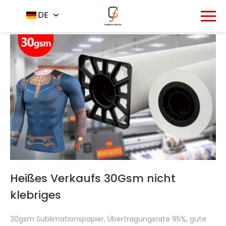
Startseite
Produkt
DE
-
-
Sublimationspapier
Heißes Verkaufs 30Gsm nicht
klebriges
Sublimationswärmeübertragungspap
30gsm Sublimationspapier, Übertragungsrate 95%, gute