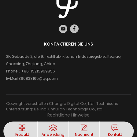
KONTAKTIEREN SIE UNS
2F, Gebäude 2, die 9. Textilfabrik Lunan Industriegebiet, Keqiao,
Shaoxing, Zhejiang, China
Phone：
+86-15215969856
E-Mail:
396838165@qq.com
Copyright vorbehalten Changfa Digital Co., Ltd.. Technische
Unterstützung: Beijing Xinhulian Technology Co., Ltd.
Rechtliche Hinweise
Produkt
Anwendung
Nachricht
Kontakt