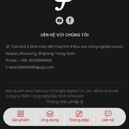
LIÊN HỆ VỚI CHÚNG TÔI
2F, Tòa nhà 2, Nhà máy dệt may thứ 9 Khu vực công nghiệp Lunan,
Keqiao, Shaoxing, Zhejiang, Trung Quốc
Phone：
+86-15215969856
E-Mail:
396838165@qq.com
Bản quyền được bảo lưu Changfa Digital Co., Ltd.. Hỗ trợ kỹ thuật:
Công ty TNHH Công nghệ Bắc Kinh Xinhulian
Thông báo pháp lý
Sản phẩm
ứng dụng
Thông điệp
Liên hệ