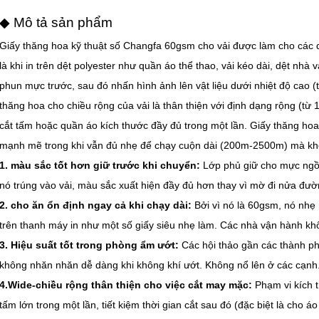
◆ Mô tả sản phẩm
Giấy thăng hoa kỹ thuật số Changfa 60gsm cho vải được làm cho các 
là khi in trên dệt polyester như quần áo thể thao, vải kéo dài, dệt nhà 
phun mực trước, sau đó nhấn hình ảnh lên vật liệu dưới nhiệt độ cao 
thăng hoa cho chiều rộng của vải là thân thiện với định dạng rộng (t
cắt tấm hoặc quần áo kích thước đầy đủ trong một lần. Giấy thăng ho
mạnh mẽ trong khi vẫn đủ nhẹ để chạy cuộn dài (200m-2500m) mà kh
1. màu sắc tốt hơn giữ trước khi chuyển:
Lớp phủ giữ cho mực ngồi 
nó trúng vào vải, màu sắc xuất hiện đầy đủ hơn thay vì mờ đi nửa đườ
2. cho ăn ổn định ngay cả khi chạy dài:
Bởi vì nó là 60gsm, nó nh
trên thanh máy in như một số giấy siêu nhẹ làm. Các nhà vận hành k
3. Hiệu suất tốt trong phòng ẩm ướt:
Các hội thảo gần các thành p
không nhăn nhăn dễ dàng khi không khí ướt. Không nổ lên ở các cạnh
4.Wide-chiều rộng thân thiện cho việc cắt may mặc:
Phạm vi kích 
tấm lớn trong một lần, tiết kiệm thời gian cắt sau đó (đặc biệt là cho á