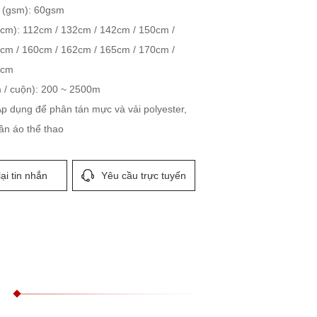
 (gsm): 60gsm
(cm): 112cm / 132cm / 142cm / 150cm /
cm / 160cm / 162cm / 165cm / 170cm /
3cm
m / cuộn): 200 ~ 2500m
p dụng để phân tán mực và vải polyester,
ần áo thể thao
lại tin nhắn
Yêu cầu trực tuyến