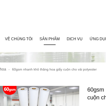
VỀ CHÚNG TÔI
SẢN PHẨM
DỊCH VỤ
ỨNG DỤ
 hoa
-
60gsm nhanh khô thăng hoa giấy cuộn cho vải polyester
60gsm 
cuộn ch