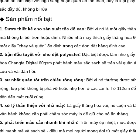
quần áo làm việc với logo sáng hoặc quần áo thể thao, đây là loại giấ
sắc đầy đủ, không bị rửa.
◆ Sản phẩm nổi bật
1. Được thiết kế cho sản xuất tốc độ cao:
Bởi vì nó là một giấy thăn
mà không bị bôi trơn hoặc dính. Nhiều nhà máy thích giấy thăng hoa 
một giấy "chạy và quên" ổn định trong các đơn đặt hàng đỉnh cao.
2. trận đấu tuyệt vời cho dệt polyester:
Đặc biệt được làm như giấy 
hoa Changfa Digital 60gsm phát hành màu sắc sạch sẽ trên vải quần 
cửa và vải đàn hồi.
3. sự nhất quán tốt trên chiều rộng rộng:
Bởi vì nó thường được sử
rộng, lớp phủ không bị phá vỡ hoặc nhẹ hơn ở các cạnh. Từ 112cm đế
tiên đến mét cuối cùng.
4. xử lý thân thiện với nhà máy:
Là giấy thăng hoa vải, nó cuộn và 
vận hành không cần phải chăm sóc máy in để giữ cho nó ăn thẳng.
5. phát triển màu sắc nhanh khi nhấn:
Trên máy ép nhiệt, mực được
thị mạnh mẽ và sạch sẽ - điều mà mọi người mong đợi từ một giấy thă