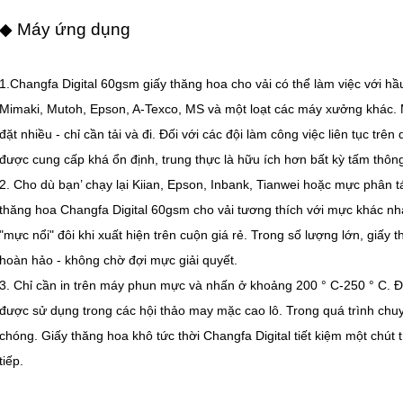
◆ Máy ứng dụng
1.Changfa Digital 60gsm giấy thăng hoa cho vải có thể làm việc với h
Mimaki, Mutoh, Epson, A-Texco, MS và một loạt các máy xưởng khác. 
đặt nhiều - chỉ cần tải và đi. Đối với các đội làm công việc liên tục tr
được cung cấp khá ổn định, trung thực là hữu ích hơn bất kỳ tấm thông
2. Cho dù bạn’ chạy lại Kiian, Epson, Inbank, Tianwei hoặc mực phân t
thăng hoa Changfa Digital 60gsm cho vải tương thích với mực khác n
"mực nổi" đôi khi xuất hiện trên cuộn giá rẻ. Trong số lượng lớn, giấy
hoàn hảo - không chờ đợi mực giải quyết.
3. Chỉ cần in trên máy phun mực và nhấn ở khoảng 200 ° C-250 ° C. Đó
được sử dụng trong các hội thảo may mặc cao lô. Trong quá trình ch
chóng. Giấy thăng hoa khô tức thời Changfa Digital tiết kiệm một chút t
tiếp.