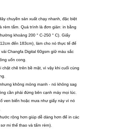
dây chuyền sản xuất chạy nhanh, đặc biệt
và rèm tắm. Quá trình là đơn giản: in bằng
(thường khoảng 200 ° C-250 ° C). Giấy
ừ 112cm đến 183cm), làm cho nó thực tế để
a vải Changfa Digital 60gsm giữ màu sắc
ông uốn cong.
chặt chẽ trên bề mặt, vì vậy khi cuối cùng
ng.
ẹ nhưng không mỏng manh - nó không sag
hông cần phải đứng bên cạnh máy mọi lúc.
hố ven biển hoặc mưa như giấy này vì nó
.
thước rộng hơn giúp dễ dàng hơn để in các
o sơ mi thể thao và tấm rèm).