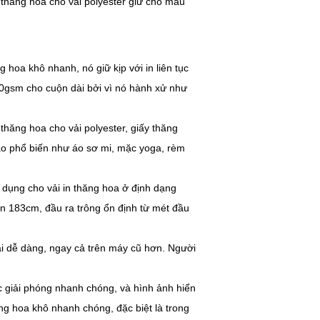
y thăng hoa cho vải polyester giữ cho màu
g hoa khô nhanh, nó giữ kịp với in liên tục
60gsm cho cuộn dài bởi vì nó hành xử như
thăng hoa cho vải polyester, giấy thăng
áo phổ biến như áo sơ mi, mặc yoga, rèm
 dụng cho vải in thăng hoa ở định dạng
n 183cm, đầu ra trông ổn định từ mét đầu
tải dễ dàng, ngay cả trên máy cũ hơn. Người
 giải phóng nhanh chóng, và hình ảnh hiển
ng hoa khô nhanh chóng, đặc biệt là trong