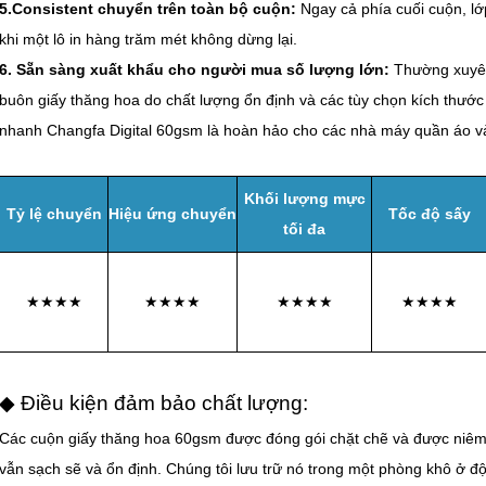
5.Consistent chuyển trên toàn bộ cuộn:
Ngay cả phía cuối cuộn, lớ
khi một lô in hàng trăm mét không dừng lại.
6. Sẵn sàng xuất khẩu cho người mua số lượng lớn:
Thường xuyên
buôn giấy thăng hoa do chất lượng ổn định và các tùy chọn kích thước
nhanh Changfa Digital 60gsm là hoàn hảo cho các nhà máy quần áo và 
Khối lượng mực
Tỷ lệ chuyển
Hiệu ứng chuyển
Tốc độ sấy
tối đa
★★★★
★★★★
★★★★
★★★★
◆ Điều kiện đảm bảo chất lượng:
Các cuộn giấy thăng hoa 60gsm được đóng gói chặt chẽ và được niêm 
vẫn sạch sẽ và ổn định. Chúng tôi lưu trữ nó trong một phòng khô ở 