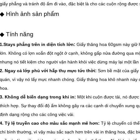
giấy phẳng và tránh độ ẩm đi vào, đặc biệt là cho các cuộn rộng được
◆ Hình ảnh sản phẩm
◆ Tính năng
1.Stays phẳng trên in diện tích lớn:
Giấy thăng hoa 60gsm này giữ h
lớn. Không có lợn xoắn đột ngột ở cạnh, không gấp nửa đường qua một
nhưng nó tiết kiệm cho người vận hành khỏi việc dừng máy lại một lần
2. Ngay cả lớp phủ với hấp thụ mực tức thời:
Sơn bề mặt của giấy t
quán, vì vậy nó lấy mực nhanh chóng. Giấy thăng hoa khô nhanh này có 
hoa.
3. Không dễ biến dạng trong khi in:
Một khi cuộn được tải, nó được
thích hợp. Sự thay đổi độ ẩm không gây ra các cạnh di chuyển xung qu
định dạng rộng cho các công việc vải.
4. Tỷ lệ truyền cao cho màu sắc mạnh mẽ hơn:
Tỷ lệ chuyển có thể
chí bình thường, vì vậy màu sắc sạch hơn trên vải in thăng hoa, đặc biệ