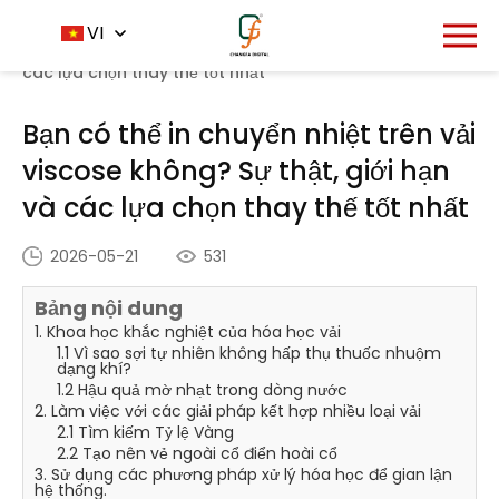
Trang chủ
Trung tâm tin tức
VI
-
-
Bạn có thể in
chuyển nhiệt trên vải viscose không? Sự thật, giới hạn và
các lựa chọn thay thế tốt nhất
Bạn có thể in chuyển nhiệt trên vải
viscose không? Sự thật, giới hạn
và các lựa chọn thay thế tốt nhất
2026-05-21
531
Bảng nội dung
1. Khoa học khắc nghiệt của hóa học vải
1.1 Vì sao sợi tự nhiên không hấp thụ thuốc nhuộm
dạng khí?
1.2 Hậu quả mờ nhạt trong dòng nước
2. Làm việc với các giải pháp kết hợp nhiều loại vải
2.1 Tìm kiếm Tỷ lệ Vàng
2.2 Tạo nên vẻ ngoài cổ điển hoài cổ
3. Sử dụng các phương pháp xử lý hóa học để gian lận
hệ thống.