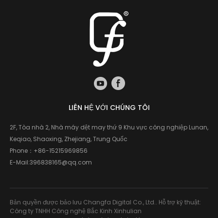
LIÊN HỆ VỚI CHÚNG TÔI
2F, Tòa nhà 2, Nhà máy dệt may thứ 9 Khu vực công nghiệp Lunan,
Keqiao, Shaoxing, Zhejiang, Trung Quốc
Phone：
+86-15215969856
E-Mail:
396838165@qq.com
Bản quyền được bảo lưu Changfa Digital Co., Ltd.. Hỗ trợ kỹ thuật:
Công ty TNHH Công nghệ Bắc Kinh Xinhulian