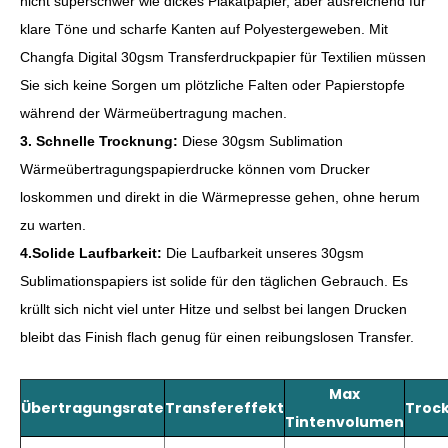
nicht superschwer wie dickes Plakatpapier, aber ausreichend für
klare Töne und scharfe Kanten auf Polyestergeweben. Mit
Changfa Digital 30gsm Transferdruckpapier für Textilien müssen
Sie sich keine Sorgen um plötzliche Falten oder Papierstopfe
während der Wärmeübertragung machen.
3. Schnelle Trocknung:
Diese 30gsm Sublimation
Wärmeübertragungspapierdrucke können vom Drucker
loskommen und direkt in die Wärmepresse gehen, ohne herum
zu warten.
4.Solide Laufbarkeit:
Die Laufbarkeit unseres 30gsm
Sublimationspapiers ist solide für den täglichen Gebrauch. Es
krüllt sich nicht viel unter Hitze und selbst bei langen Drucken
bleibt das Finish flach genug für einen reibungslosen Transfer.
Max
Übertragungsrate
Transfereffekt
Troc
Tintenvolumen