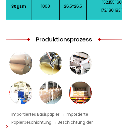
152,155,160,162
30gsm
1000
26.5*26.5
172,180,183,19
Produktionsprozess
Importiertes Basispapier → Importierte
Papierbeschichtung → Beschichtung der