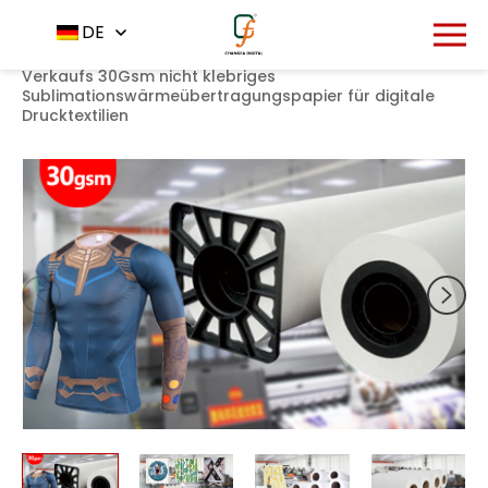
1615
DE
Startseite
Produkt
Sublimationspapier
-
-
-
Heißes
Verkaufs 30Gsm nicht klebriges
Sublimationswärmeübertragungspapier für digitale
Drucktextilien