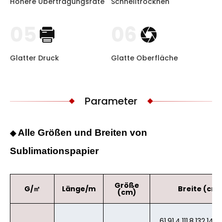
Höhere Übertragungsrate
Schnelltrocknen
05
06
Glatter Druck
Glatte Oberfläche
Parameter
Alle Größen und Breiten von
◆
Sublimationspapier
Größe
G/㎡
Länge/m
Breite (cm)
(cm)
61,91.4,111.8,132,142,