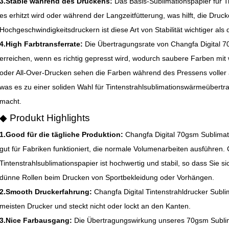
3.Stable während des Druckens:
Das Basis-Sublimationspapier für Ti
es erhitzt wird oder während der Langzeitfütterung, was hilft, die Druc
Hochgeschwindigkeitsdruckern ist diese Art von Stabilität wichtiger als 
4.High Farbtransferrate:
Die Übertragungsrate von Changfa Digital 
erreichen, wenn es richtig gepresst wird, wodurch saubere Farben mit w
oder All-Over-Drucken sehen die Farben während des Pressens voller
was es zu einer soliden Wahl für Tintenstrahlsublimationswärmeüber
macht.
◆ Produkt Highlights
1.Good für die tägliche Produktion:
Changfa Digital 70gsm Sublimatio
gut für Fabriken funktioniert, die normale Volumenarbeiten ausführen.
Tintenstrahlsublimationspapier ist hochwertig und stabil, so dass Sie sic
dünne Rollen beim Drucken von Sportbekleidung oder Vorhängen.
2.Smooth Druckerfahrung:
Changfa Digital Tintenstrahldrucker Subli
meisten Drucker und steckt nicht oder lockt an den Kanten.
3.Nice Farbausgang:
Die Übertragungswirkung unseres 70gsm Sublimat