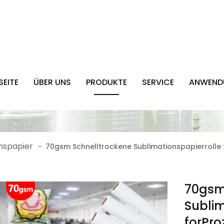
SEITE
ÜBER UNS
PRODUKTE
SERVICE
ANWEND
nspapier
-
70gsm Schnelltrockene Sublimationspapierrolle
70gsm
Sublim
forPr