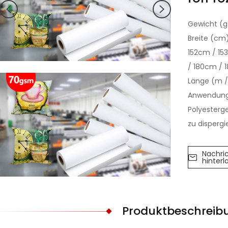
Gewicht (
Breite (cm
152cm / 15
/ 180cm / 
Länge (m /
Anwendung
Polyesterg
zu dispergi
Nachri
hinterl
Produktbeschreib