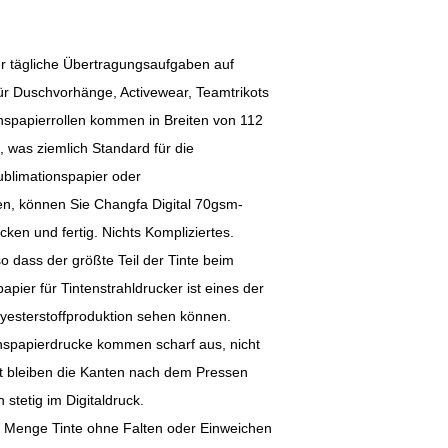
für tägliche Übertragungsaufgaben auf
für Duschvorhänge, Activewear, Teamtrikots
nspapierrollen kommen in Breiten von 112
, was ziemlich Standard für die
ublimationspapier oder
ten, können Sie Changfa Digital 70gsm-
cken und fertig. Nichts Kompliziertes.
o dass der größte Teil der Tinte beim
pier für Tintenstrahldrucker ist eines der
lyesterstoffproduktion sehen können.
onspapierdrucke kommen scharf aus, nicht
 bleiben die Kanten nach dem Pressen
 stetig im Digitaldruck.
 Menge Tinte ohne Falten oder Einweichen