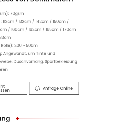
gsm): 70gsm
): 112cm / 132cm / 142cm / 150cm /
3cm / 160cm / 162cm / 165cm / 170cm
183cm
 Rolle): 200 ~ 500m
: Angewandt, um Tinte und
ewebe, Duschvorhang, Sportbekleidung
eren
cht
Anfrage Online
assen
ung