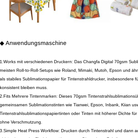
◆ Anwendungsmaschine
1.Works mit verschiedenen Druckern: Das Changfa Digital 70gsm Subli
meisten Roll-to-Roll-Setups wie Roland, Mimaki, Mutoh, Epson und ähn
als stabiles Sublimationspapier für Tintenstrahldrucker, insbesondere f
konsistent bleiben muss.
2.Fits Mehrere Tintenmarken: Dieses 70gsm Tintenstrahlsublimationsü
gemeinsamen Sublimationstinten wie Tianwei, Epson, Inbank, Kiian usw
Tintenstrahlsublimationspapiertinten oder Tinten mit höherer Dichte für 
ohne Verschmutzung.
3.Simple Heat Press Workflow: Drucken durch Tintenstrahl und dann a