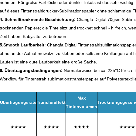
nehmen. Für große Farblöcke oder dunkle Trikots ist das sehr wichtig.
auf dieses Tintenstrahldrucker-Sublimationspapier ohne schlammige F
4. Schnelltrocknende Beschichtung:
Changfa Digital 70gsm Sublima
trocknenden Papiere; die Tinte sitzt und trocknet schnell - hilfreich, we
Zeit haben, Babysitter zu betreuen.
5.Smooth Laufbarkeit:
Changfa Digital Tintenstrahlsublimationspapier 
ohne an der Aufnahmewalze zu kleben oder seltsame Krüllungen auf 
Laufen ist eine gute Laufbarkeit eine große Sache.
6. Übertragungsbedingungen:
Normalerweise bei ca. 225°C für ca.
Workflow für Tintenstrahlsublimationstransferpapier auf Polyestertextili
Max
Übertragungsrate
Transfereffekt
Trocknungsgeschw
Tintenvolumen
★★★★
★★★★
★★★★
★★★★