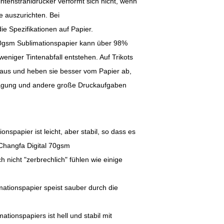
ntenstrahldrucker verformt sich nicht, wenn
ke auszurichten. Bei
die Spezifikationen auf Papier.
70gsm Sublimationspapier kann über 98%
eniger Tintenabfall entstehen. Auf Trikots
 aus und heben sie besser vom Papier ab,
tragung und andere große Druckaufgaben
nspapier ist leicht, aber stabil, so dass es
 Changfa Digital 70gsm
h nicht "zerbrechlich" fühlen wie einige
mationspapier speist sauber durch die
ionspapiers ist hell und stabil mit