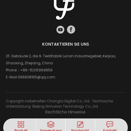
KONTAKTIEREN SIE UNS
2F, Gebäude 2, die 9. Textilfabrik Lunan Industriegebiet, Keqiao,
Shaoxing, Zhejiang, China
Phone：
+86-15215969856
E-Mail:
396838165@qq.com
Copyright vorbehalten Changfa Digital Co., Ltd.. Technische
Unterstützung: Beijing Xinhulian Technology Co., Ltd.
Rechtliche Hinweise
Produkt
Anwendung
Nachricht
Kontakt