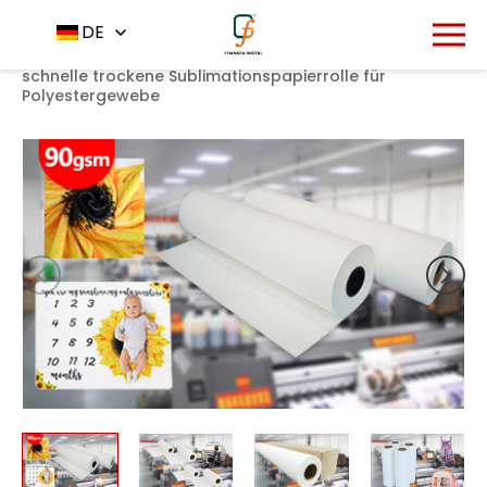
1525
DE
Startseite
Produkt
Sublimationspapier
-
-
-
90gsm
schnelle trockene Sublimationspapierrolle für
Polyestergewebe