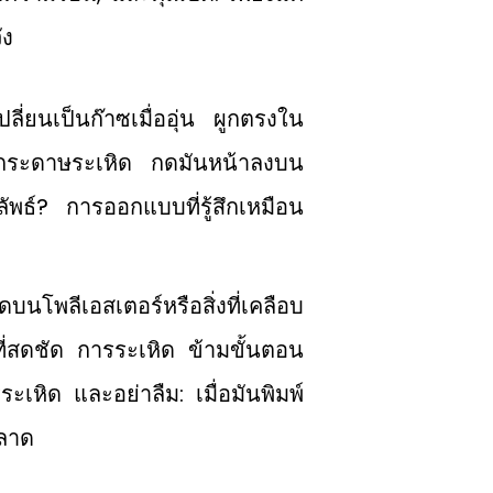
ัง
ลี่ยนเป็นก๊าซเมื่ออุ่น ผูกตรงใน
์บนกระดาษระเหิด กดมันหน้าลงบน
พธ์? การออกแบบที่รู้สึกเหมือน
บนโพลีเอสเตอร์หรือสิ่งที่เคลือบ
์ที่สดชัด การระเหิด ข้ามขั้นตอน
เหิด และอย่าลืม: เมื่อมันพิมพ์
พลาด