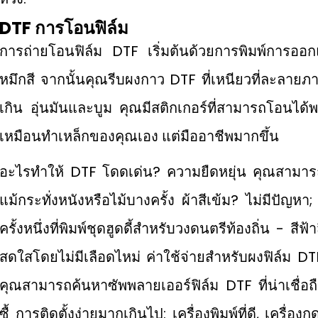
DTF
การโอนฟิล์ม
การถ่ายโอนฟิล์ม DTF เริ่มต้นด้วยการพิมพ์การออ
หมึกสี จากนั้นคุณรีบผงกาว DTF ที่เหนียวที่ละลาย
เกิน อุ่นมันและบูม คุณมีสติกเกอร์ที่สามารถโอนได้
เหมือนทำเหล็กของคุณเอง แต่มืออาชีพมากขึ้น
อะไรทําให้ DTF โดดเด่น? ความยืดหยุ่น คุณสามาร
แม้กระทั่งหนังหรือไม้บางครั้ง ผ้าสีเข้ม? ไม่มีปัญห
ครั้งหนึ่งที่พิมพ์ชุดฮูดดี้สำหรับวงดนตรีท้องถิ่น - ส
สดใสโดยไม่มีเลือดไหม่ ค่าใช้จ่ายสำหรับผงฟิล์ม DT
คุณสามารถค้นหาซัพพลายเออร์ฟิล์ม DTF ที่น่าเชื่อ
ซื้ การติดตั้งง่ายมากเกินไป: เครื่องพิมพ์ที่ดี, เครื่