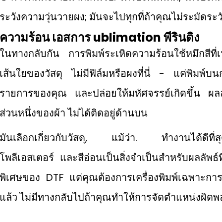
ระวังความวุ่นวายผง; มันจะไปทุกที่ถ้าคุณไม่ระมัดระว
ความร้อน
เอส
การ ublimation
พี
รินติง
ในทางกลับกัน การพิมพ์ระเหิดความร้อนใช้หมึกสีที่เป
เส้นใยของวัสดุ ไม่มีฟิล์มหรือผงที่นี่ - แค่พิมพ
รายการของคุณ และปล่อยให้มหัศจรรย์เกิดขึ้น ผลลั
ส่วนหนึ่งของผ้า ไม่ได้ติดอยู่ด้านบน
มันเลือกเกี่ยวกับวัสดุ, แม้ว่า. ทํางานได้ดีที่สุด
โพลีเอสเตอร์ และสีอ่อนเป็นสิ่งจำเป็นสําหรับผลลัพธ
พิเศษของ DTF แต่คุณต้องการเครื่องพิมพ์เฉพาะการระ
แล้ว ไม่มีทางกลับไปถ้าคุณทำให้การจัดตำแหน่งผิด