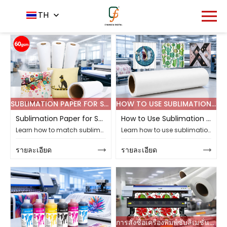
หน้าหลัก
ข่าวสาร
ข่าวบริษัท
TH
-
-
SUBLIMATION PAPER FOR SHIRTS: HOW TO MATCH THE PAPER, POLYESTER FABRIC, AND HEAT PRESS
HOW TO USE SUBLIMATION TRANSFER PAPER?
Sublimation Paper for Shirts: How to Match the Paper, Polyester Fabric, and Heat Press
How to Use Sublimation Transfer Paper?
Learn how to match sublimation paper for shirts with polyester fabric and heat press settings. See how Changfa Digital's 60gsm fast-dry roll fits shirt printing.
Learn how to use sublimation paper, from printable-side checks and mirroring to ink control, heat pressing, troubleshooting and paper selection.
รายละเอียด
รายละเอียด
การสั่งซื้อเครื่องพิมพ์ซับลิเมชั่นขนาดใหญ่: ตรวจสอบงานศิลปะและเนื้อผ้าก่อนการผลิตจำนวนมาก