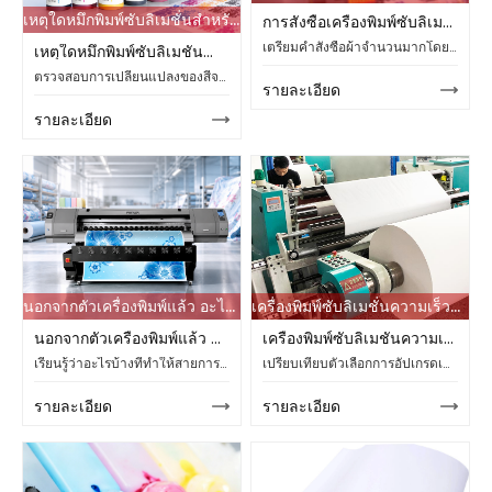
เหตุใดหมึกพิมพ์ซับลิเมชั่นสำหรับเครื่องพิมพ์ EPSON จึงมีลักษณะแตกต่างกันหลังจากผ่านกระบวนการถ่ายเทความร้อน?
การสั่งซื้อเครื่องพิมพ์ซับลิเมชั่นขนาดใหญ่: ตรวจสอบงานศิลปะและเนื้อผ้าก่อนการผลิตจำนวนมาก
เตรียมคำสั่งซื้อผ้าจำนวนมากโดยตรวจสอบมาตราส่วนของงานศิลปะ รูปแบบการทำซ้ำ ความกว้างที่ใช้งานได้ ขอบ การอนุมัติม้วนแรก บันทึกสี และรายละเอียดการผลิต CF-8000
เหตุใดหมึกพิมพ์ซับลิเมชั่นสำหรับเครื่องพิมพ์ Epson จึงมีลักษณะแตกต่างกันหลังจากผ่านกระบวนการถ่ายเทความร้อน?
ตรวจสอบการเปลี่ยนแปลงของสีจากการพิมพ์ซับลิเมชั่นในหัวพิมพ์ Epson, การไหลของหมึก CMYK, กระดาษถ่ายโอน, โพลีเอสเตอร์ และอุณหภูมิ เวลา และแรงดันในการถ่ายโอนความร้อน
รายละเอียด
รายละเอียด
นอกจากตัวเครื่องพิมพ์แล้ว อะไรบ้างที่ทำให้สายการผลิตการพิมพ์แบบระเหิดช้าลง?
เครื่องพิมพ์ซับลิเมชั่นความเร็วสูงคุ้มค่าที่จะอัพเกรดสำหรับงานสั่งทำสิ่งทอจำนวนมากหรือไม่?
นอกจากตัวเครื่องพิมพ์แล้ว อะไรบ้างที่ทำให้สายการผลิตการพิมพ์แบบระเหิดช้าลง?
เครื่องพิมพ์ซับลิเมชั่นความเร็วสูงคุ้มค่าที่จะอัพเกรดสำหรับงานสั่งทำสิ่งทอจำนวนมากหรือไม่?
เรียนรู้ว่าอะไรบ้างที่ทำให้สายการผลิตการพิมพ์แบบระเหิดช้าลง นอกเหนือจากความเร็วของเครื่องพิมพ์แล้ว ยังรวมถึงตั้งแต่การอบแห้งและการจ่ายหมึก ไปจนถึงโหมดการทำงาน ความจุในการถ่ายโอน และการบำรุงรักษา
เปรียบเทียบตัวเลือกการอัปเกรดเครื่องพิมพ์ซับลิเมชั่นความเร็วสูงสำหรับงานพิมพ์สิ่งทอจำนวนมาก รวมถึงความกว้างในการพิมพ์ ความเร็วในการผ่านแต่ละรอบการพิมพ์ ปริมาณหมึก การบำรุงรักษา และผลลัพธ์ที่เสถียร
รายละเอียด
รายละเอียด