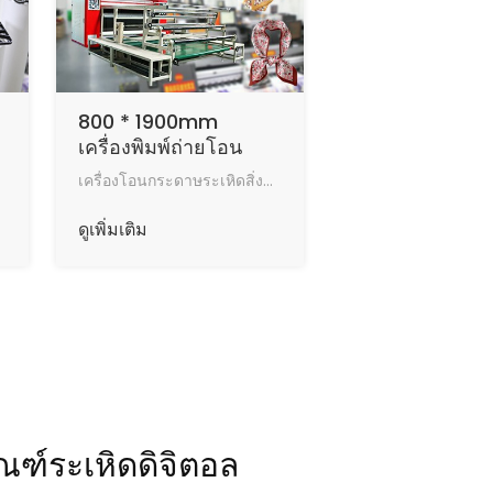
800 * 1900mm
เครื่องพิมพ์ถ่ายโอน
ความร้อนดิจิตอลม้วน
เครื่องโอนกระดาษระเหิดสิ่งทอความเร็วสูง (JM-800) สำหรับผ้าโพลีเอสเตอร์
เครื่องถ่ายโอนความ
ร้อน
ดูเพิ่มเติม
ัณฑ์ระเหิดดิจิตอล