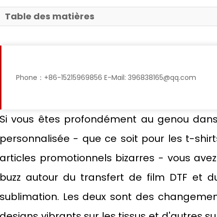
Table des matières
Phone：+86-15215969856 E-Mail: 396838165@qq.com
Si vous êtes profondément au genou dans
personnalisée - que ce soit pour les t-shi
articles promotionnels bizarres - vous av
buzz autour du transfert de film DTF et d
sublimation. Les deux sont des changemen
designs vibrants sur les tissus et d'autres su