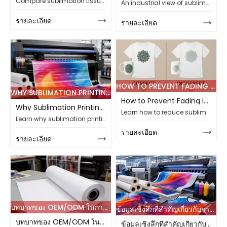
Compare sublimation tissue paper and sublimation paper, with buyer checks for transfer quality, clean fabric backs, roll specs, and bulk production needs.
An industrial view of sublimation printing, from design and RIP to paper, ink, transfer, cooling, and inspection, with buyer checks for stable output.
รายละเอียด
รายละเอียด
HOW TO PREVENT FADING IN SUBLIMATION PRINTING FOR YOUR 2026 PROJECTS
WHY SUBLIMATION PRINTING SHOWS BANDING OR BROKEN LINES IN 2026
How to Prevent Fading in Sublimation Printing for Your 2026 Projects
Why Sublimation Printing Shows Banding or Broken Lines in 2026
Learn how to reduce sublimation fading in 2026 textile projects by matching fabric, ink, paper gsm, transfer settings, testing, and supplier support needs.
Learn why sublimation printing shows banding or broken lines, and how buyers can check ink, paper, printheads, gsm, testing, and supplier support needs.
รายละเอียด
รายละเอียด
บทบาทของ OEM/ODM ในการขับเคลื่อนประสิทธิภาพห่วงโซ่อุปทานกระดาษซับลิเมชั่นในปี 2026
ข้อมูลเชิงลึกที่สำคัญเกี่ยวกับการจับคู่หมึก กระดาษ และเครื่องพิมพ์สำหรับสายการผลิต
บทบาทของ OEM/ODM ในการขับเคลื่อนประสิทธิภาพห่วงโซ่อุปทานกระดาษซับลิเมชั่นในปี 2026
ข้อมูลเชิงลึกที่สำคัญเกี่ยวกับการจับคู่หมึก กระดาษ และเครื่องพิมพ์สำหรับสายการผลิต