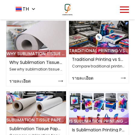
หน้าหลัก
ข่าวสาร
ข่าวอุตสาหกรรม
TH
-
-
TRADITIONAL PRINTING VS SUBLIMATION PRINTING: WHICH FITS MODERN NEEDS
WHY SUBLIMATION TISSUE PAPER MATTERS IN HIGH-VOLUME TEXTILE PRODUCTION
Traditional Printing vs Sublimation Printing: Which Fits Modern Needs
Why Sublimation Tissue Paper Matters in High-Volume Textile Production
Compare traditional printing and sublimation printing for textile buyers, with cost, fabric limits, color detail, workflow waste, and supplier matching checks.
See why sublimation tissue paper matters in textile production, from cleaner heat transfer lines to less back staining, ghosting, downtime, and rework.
รายละเอียด
รายละเอียด
SUBLIMATION TISSUE PAPER VS. SUBLIMATION PAPER: WHAT SHOULD BUYERS KNOW
IS SUBLIMATION PRINTING PROCESS THE KEY TO IDEAL INDUSTRIAL PRINTS
Sublimation Tissue Paper vs. Sublimation Paper: What Should Buyers Know
Is Sublimation Printing Process the Key to Ideal Industrial Prints