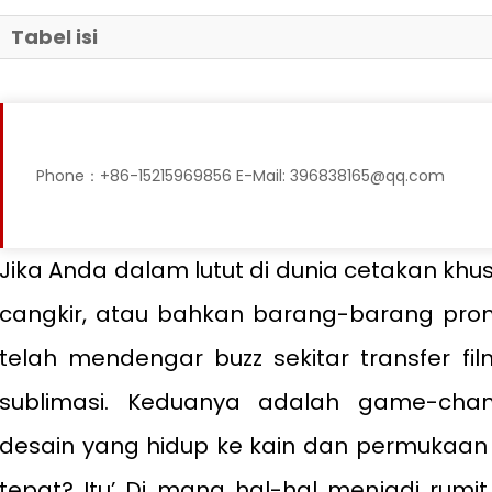
Tabel isi
Phone：+86-15215969856 E-Mail: 396838165@qq.com
Jika Anda dalam lutut di dunia cetakan khus
cangkir, atau bahkan barang-barang pro
telah mendengar buzz sekitar transfer fi
sublimasi. Keduanya adalah game-cha
desain yang hidup ke kain dan permukaan 
tepat? Itu’ Di mana hal-hal menjadi rumi