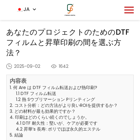
ホーム
ニュースセンター
JA
-
-
あなたのプロジェクトのため
のDTFフィルムと昇華印刷の間を選ぶ方法？
あなたのプロジェクトのためのDTF
フィルムと昇華印刷の間を選ぶ方
法？
2025-09-02
1642
内容表
1. 何 Are は DTF フィルム転送および熱印刷?
1.1 DTF フィルム転送
1.2 熱 Sウブリマーション Pリンティング
2. コスト分析：どの方法がより良いROIを提供するか？
3. どの材料が最も効果的ですか？
4. 印刷はどのくらい続くのでしょうか。
4.1 DTF 耐久性：堅いが、ケアが必要です
4.2 昇華’s 長寿: ポリでほぼ永久的エステル
5. 結論