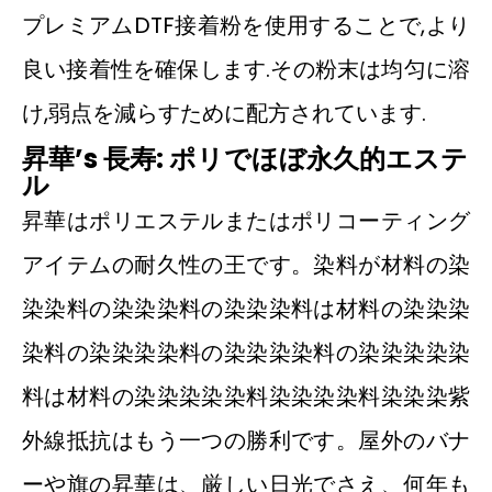
プレミアムDTF接着粉を使用することで,より
良い接着性を確保します.その粉末は均匀に溶
け,弱点を減らすために配方されています.
昇華
’
s 長寿: ポリでほぼ永久的
エステ
ル
昇華はポリエステルまたはポリコーティング
アイテムの耐久性の王です。染料が材料の染
染染料の染染染料の染染染料は材料の染染染
染料の染染染染料の染染染染料の染染染染染
料は材料の染染染染染料染染染染料染染染紫
外線抵抗はもう一つの勝利です。屋外のバナ
ーや旗の昇華は、厳しい日光でさえ、何年も