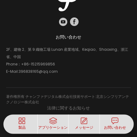
お問い合わせ
2F、建物 2、第 9 織物工場 Lunan 産業地域、Keqiao、Shaoxing、浙江
省、中国
Phone：
+86-15215969856
E-Mail:
396838165@qq.com
著作権所有 チャンファデジタル株式会社技術サポート:北京シンフリアンテ
クノロジー株式会社
法律に関するお知らせ
製品
アプリケーション
メッセージ
お問い合わせ