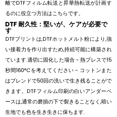
離でDTFフィルム転送と昇華熱転送が計画す
るのに役立つ方法はこちらです。
DTF
耐久性：堅いが、ケアが必要で
す
DTFプリントは,DTFホットメルト粉により,強
い接着力を作り出すため,持続可能に構築され
ています.適切に固化した場合 - 熱プレスで15
秒間160°Cを考えてください - コットンまた
はブレンドで50回の洗いで生き残ることがで
きます。DTFフィルム印刷の白いアンダーベ
ースは,通常の磨損の下で裂きることなく,暗い
生地でも色を生き生きに保ちます.