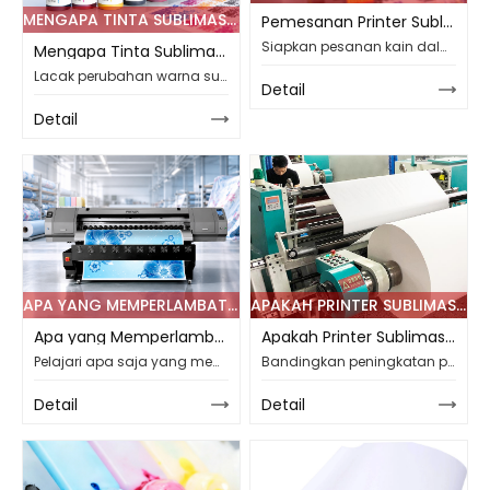
MENGAPA TINTA SUBLIMASI UNTUK PRINTER EPSON TERLIHAT BERBEDA SETELAH TRANSFER PANAS?
Pemesanan Printer Sublimasi Format Lebar: Pemeriksaan Desain dan Kain Sebelum Produksi Massal
Siapkan pesanan kain dalam jumlah besar dengan memeriksa skala desain, tata letak berulang, lebar yang dapat digunakan, margin, persetujuan gulungan pertama, catatan warna, dan detail produksi CF-8000.
Mengapa Tinta Sublimasi untuk Printer Epson Terlihat Berbeda Setelah Transfer Panas?
Lacak perubahan warna sublimasi di seluruh kepala cetak Epson, aliran tinta CMYK, kertas transfer, poliester, serta suhu, waktu, dan tekanan transfer panas.
Detail
Detail
APA YANG MEMPERLAMBAT JALUR PENCETAKAN SUBLIMASI SELAIN PRINTER ITU SENDIRI?
APAKAH PRINTER SUBLIMASI KECEPATAN TINGGI LAYAK DIUPGRADE UNTUK PESANAN TEKSTIL DALAM JUMLAH BESAR?
Apa yang Memperlambat Jalur Pencetakan Sublimasi Selain Printer Itu Sendiri?
Apakah Printer Sublimasi Kecepatan Tinggi Layak Diupgrade untuk Pesanan Tekstil dalam Jumlah Besar?
Pelajari apa saja yang memperlambat jalur pencetakan sublimasi selain kecepatan printer, mulai dari pengeringan dan pasokan tinta hingga mode lintasan, kapasitas transfer, dan perawatan.
Bandingkan peningkatan printer sublimasi kecepatan tinggi untuk pesanan tekstil dalam jumlah besar, termasuk lebar cetak, kecepatan PASS, pasokan tinta, perawatan, dan output yang stabil.
Detail
Detail