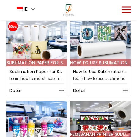
Rumah
Berita
Berita Perusahaan
ID
-
-
SUBLIMATION PAPER FOR SHIRTS: HOW TO MATCH THE PAPER, POLYESTER FABRIC, AND HEAT PRESS
HOW TO USE SUBLIMATION TRANSFER PAPER?
Sublimation Paper for Shirts: How to Match the Paper, Polyester Fabric, and Heat Press
How to Use Sublimation Transfer Paper?
Learn how to match sublimation paper for shirts with polyester fabric and heat press settings. See how Changfa Digital's 60gsm fast-dry roll fits shirt printing.
Learn how to use sublimation paper, from printable-side checks and mirroring to ink control, heat pressing, troubleshooting and paper selection.
Detail
Detail
PEMESANAN PRINTER SUBLIMASI FORMAT LEBAR: PEMERIKSAAN DESAIN DAN KAIN SEBELUM PRODUKSI MASSAL