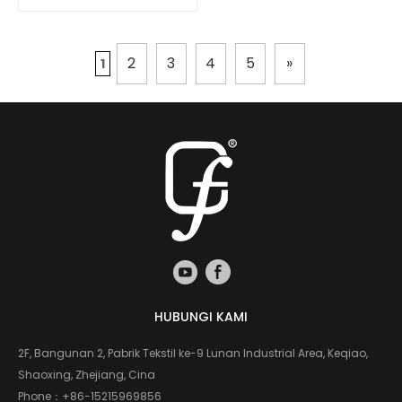
2
3
4
5
»
1
HUBUNGI KAMI
2F, Bangunan 2, Pabrik Tekstil ke-9 Lunan Industrial Area, Keqiao,
Shaoxing, Zhejiang, Cina
Phone：
+86-15215969856