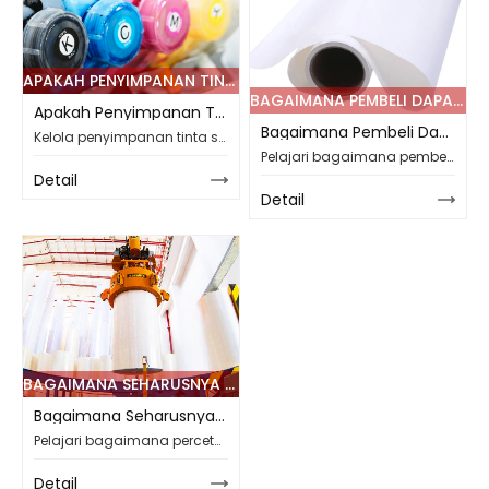
APAKAH PENYIMPANAN TINTA SUBLIMASI YANG TEPAT DAPAT MENGURANGI PENYUMBATAN NOZZLE DI BENGKEL YANG LEMBAP?
BAGAIMANA PEMBELI DAPAT MENJAGA PASOKAN KERTAS SUBLIMASI TETAP STABIL SETELAH KETIDAKPASTIAN PEMASOK?
Apakah Penyimpanan Tinta Sublimasi yang Tepat Dapat Mengurangi Penyumbatan Nozzle di Bengkel yang Lembap?
Bagaimana Pembeli Dapat Menjaga Pasokan Kertas Sublimasi Tetap Stabil Setelah Ketidakpastian Pemasok?
Kelola penyimpanan tinta sublimasi di bengkel yang lembap untuk mengurangi penyumbatan nosel, mengontrol botol yang sudah dibuka, melindungi tinta CMYK, dan mendukung hasil cetak yang stabil.
Pelajari bagaimana pembeli dapat mengelola ketidakpastian pemasok kertas sublimasi dengan pengecekan inventaris, pencocokan spesifikasi, pengujian sampel, dan opsi gulungan kertas Changfa Digital.
Detail
Detail
BAGAIMANA SEHARUSNYA PERCETAKAN MENGEVALUASI PRINTER KAIN DIGITAL MULTI-KEPALA SEBELUM MENINGKATKAN PRODUKSI?
Bagaimana Seharusnya Percetakan Mengevaluasi Printer Kain Digital Multi-Kepala Sebelum Meningkatkan Produksi?
Pelajari bagaimana percetakan dapat mengevaluasi kecepatan printer kain digital, konfigurasi kepala cetak, pengumpanan kain, waktu henti, dan opsi Changfa sebelum meningkatkan skala pencetakan tekstil.
Detail