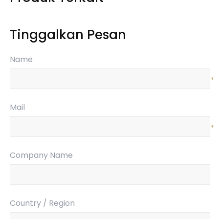
Tinggalkan Pesan
Name
*
Mail
*
Company Name
Country / Region