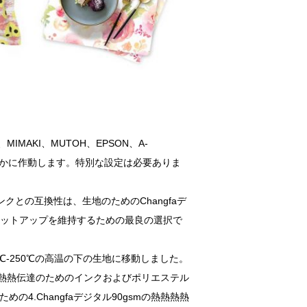
IMAKI、MUTOH、EPSON、A-
らかに作動します。特別な設定は必要ありま
華インクとの互換性は、生地のためのChangfaデ
セットアップを維持するための最良の選択で
0℃-250℃の高温の下の生地に移動しました。
念碑、熱熱伝達のためのインクおよびポリエステル
4.Changfaデジタル90gsmの熱熱熱熱