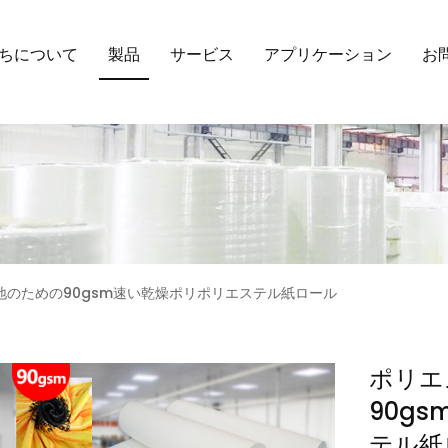
ちについて
製品
サービス
アプリケーション
お
地のための90gsm速い乾燥ポリポリエステル紙ロール
ポリエ
90g
テル紙