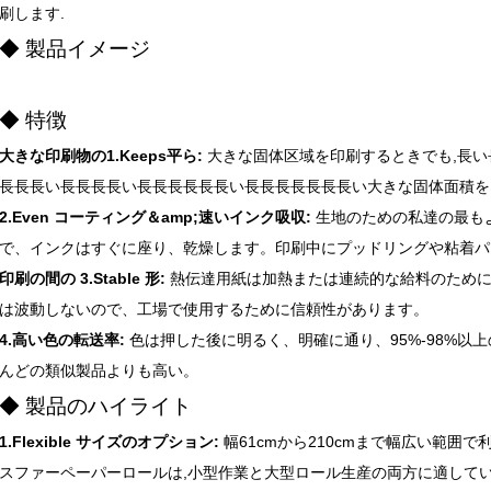
刷します.
◆ 製品イメージ
◆ 特徴
大きな印刷物の1.Keeps平ら:
大きな固体区域を印刷するときでも,長い
長長長い長長長長い長長長長長長い長長長長長長長い大きな固体面積を
2.Even コーティング＆amp;速いインク吸収:
生地のための私達の最も
で、インクはすぐに座り、乾燥します。印刷中にプッドリングや粘着パ
印刷の間の 3.Stable 形:
熱伝達用紙は加熱または連続的な給料のため
は波動しないので、工場で使用するために信頼性があります。
4.高い色の転送率:
色は押した後に明るく、明確に通り、95%-98%以上
んどの類似製品よりも高い。
◆ 製品のハイライト
1.Flexible サイズのオプション:
幅61cmから210cmまで幅広い範囲
スファーペーパーロールは,小型作業と大型ロール生産の両方に適してい