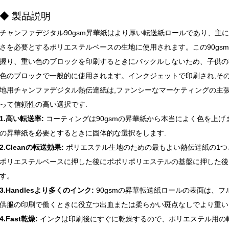
◆ 製品説明
チャンファデジタル90gsm昇華紙はより厚い転送紙ロールであり、主
さを必要とするポリエステルベースの生地に使用されます。この90gs
握り、重い色のブロックを印刷するときにバックルしないため、子供の
色のブロックで一般的に使用されます。インクジェットで印刷され,その後約
地用チャンファデジタル熱伝達紙は,ファンシーなマーケティングの主
って信頼性の高い選択です.
1.高い転送率:
コーティングは90gsmの昇華紙から本当によく色を上げ
の昇華紙を必要とするときに固体的な選択をします.
2.Cleanの転送効果:
ポリエステル生地のための最もよい熱伝達紙の1つとして
ポリエステルベースに押した後にポポリポリエステルの基盤に押した後
す。
3.Handlesより多くのインク:
90gsmの昇華転送紙ロールの表面は、
供服の印刷で働くときに役立つ出血または柔らかい斑点なしでより重い
4.Fast乾燥:
インクは印刷後にすぐに乾燥するので、ポリエステル用の