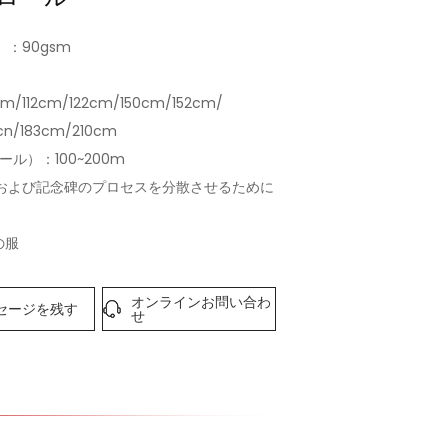
）：90gsm
：
cm/112cm/122cm/150cm/152cm/
cn/183cm/210cm
ール）：100~200m
クおよび記念碑のプロセスを分散させるために
の服
オンラインお問い合わ
セージを残す
せ