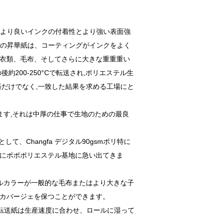
により良いインクの付着性とより強い表面強
mの昇華紙は、コーティングがインクをよく
衣類、毛布、そしてさらに大きな重重重い
200-250°Cで転送され,ポリエステル生
張だけでなく,一致した結果を求める工場にと
ます,それは中厚の仕事で生地のための最良
、Changfa デジタル90gsmポリ特に
にポポポリエステル基地に急い出てきま
フルカラーが一般的な毛布またはより大きな子
カバージェを保つことができます。
転送紙は生産速度に合わせ、ロールに湿って