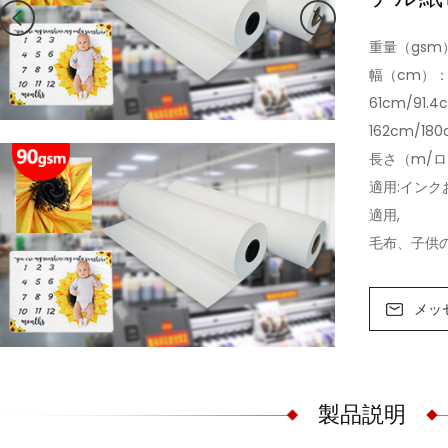
重量（gsm
幅（cm）
61cm/91.4
162cm/180
長さ（m/ロ
適用:イン
適用,
毛布、子供
メッ
製品説明