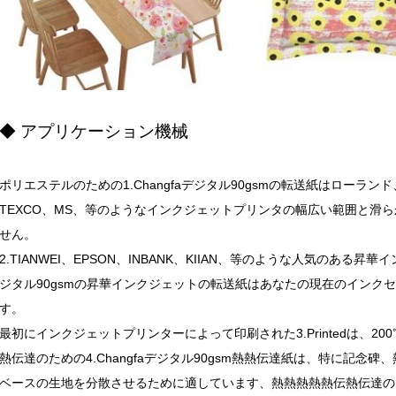
◆ アプリケーション機械
ポリエステルのための1.Changfaデジタル90gsmの転送紙はローランド、M
TEXCO、MS、等のようなインクジェットプリンタの幅広い範囲と滑
せん。
2.TIANWEI、EPSON、INBANK、KIIAN、等のような人気のある昇
ジタル90gsmの昇華インクジェットの転送紙はあなたの現在のインク
す。
最初にインクジェットプリンターによって印刷された3.Printedは、20
熱伝達のための4.Changfaデジタル90gsm熱熱伝達紙は、特に記
ベースの生地を分散させるために適しています、熱熱熱熱熱伝熱伝達のための