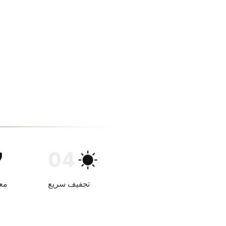
04
تجفيف سريع
مع