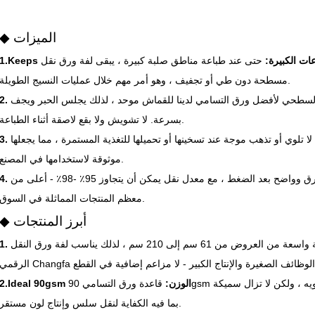
◆ الميزات
اعات الكبيرة:
حتى عند طباعة مناطق صلبة كبيرة ، يبقى لفة ورق نقل Changfa Digital 90gsm
مسطحة دون طي أو تجفيف ، وهو أمر مهم خلال عمليات النسيج الطويلة.
السطحي لأفضل ورق التسامي لدينا للقماش موحد ، لذلك يجلس الحبر ويجف
بسرعة. لا تشويش ولا بقع لاصقة أثناء الطباعة.
لا تلوي أو تذهب موجة عند تسخينها أو تحميلها للتغذية المستمرة ، مما يجعلها
موثوقة لاستخدامها في المصنع.
يأتي اللون من خلال مشرق وواضح بعد الضغط ، مع معدل نقل يمكن أن يتجاوز 95٪ -98٪ - أعلى من
معظم المنتجات المماثلة في السوق.
◆ أبرز المنتجات
تتوفر في مجموعة واسعة من العروض من 61 سم إلى 210 سم ، لذلك يناسب لفة ورق النقل
2.Ideal 90gsm الوزن:
قاعدة ورق التسامي 90gsm تجعل من السهل التعامل مع الطابعات دون تشويه ، ولكن لا تزال سميكة
بما فيه الكفاية لنقل سلس وإنتاج لون مستقر.