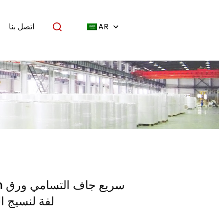
AR
اتصل بنا
0gsm
لفة لنسيج ال