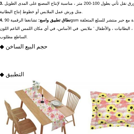
كل لفة ورق نقل تأتي بطول 100-200 متر ، مناسبة لإنتاج المصنع على المدى الطويل
مثل ورش عمل الملابس أو خطوط إنتاج البطانية.
4. نطاق تطبيق واسع:
تشانغفا الرقمية 90gsm ورق التسامي لنقل الحرارة تستخدم عادة مع حبر منتشر للسلع المتعلقة
ة) ، البطانيات ، والأطفال ’ ملابس. في الأساس، في أي مكان اللمس الناعم اللون
الساطع مطلوب.
◆ حجم البيع الساخن
◆ التطبيق