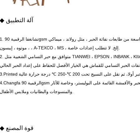
◆ آلة التطبيق
1. تشانغفا الرقمية 90gsm ورق نقل البوليستر يعمل بسلاسة مع مجموعة واسعة من طابعات نفاثة الحبر ، مثل رولاند ،
، موتوه ، إيبسون ، A-TEXCO ، MS ، إلخ. لا تتطلب إعدادات خاصة.
2. متوافق مع حبر التسامي الشعبية مثل TIANWEI ، EPSON ، INBANK ، KIIAN ، إلخ ، Changfa Digital 90gsm ور
4.Changfa الرقمية 90gsm ورق التسامي لنقل الحرارة مناسبة لتشتت الحبر والأقمشة القائمة على البوليستر، وخاصة للأثا
والمنسوجات والبطانيات وملابس الأطفال.
◆ قوة المصنع