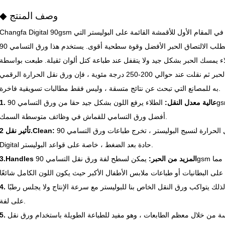
◆ وصف المنتج
Changfa Digital 90gsm ورق التسامي هو لفة ورق نقل سميكة ، تستخدم في المقام الأول للأقمشة القائمة على البوليستر التي
تتطلب الالتصاق الحبر الأفضل وقوة سطحية أقوى. يستخدم هذا ورق التسامي 90gsm بشكل شائع في ملابس ا
لاء يمسك الحبر بشكل جيد ولا يتقفل عند طباعة كتل ألوان ثقيلة. طبعت بواسطة
نفاث الحبر ثم نقلت عند حوالي 200-250 درجة مئوية ، فإن ورق نقل الحرارة الرقمي Changfa لنسيج البوليستر هو خيار موثوق
به للمصانع التي تبحث عن نتائج متسقة ، وليس فقط مطالبات تسويقية فاخرة.
1. عالية معدل النقل:
الطلاء يرفع اللون بشكل جيد حقا من ورق التسامي 90gsm ، مما يجعله اختيار صلب عندما تحتاج إلى
أفضل ورق التسامي للقماش في وظائف متوسطة السمك.
كواحدة من أفضل أوراق نقل الحرارة لنسيج البوليستر ، تخرج طباعات ورق التسامي 90gsm Changfa
تأثير نقل 2.Clean:
Digital حادة بعد الضغط ، خاصة على قواعد البوليستر.
3.Handles المزيد من الحبر:
يمكن لسطح لفة ورق نقل التسامي 90gsm أن يحمل تغطية ثقيلة دون نزيف أو بقع ناعمة ، مما
ذلك يتواكب ورق النقل الخاص بنا للبوليستر مع سرعة الإنتاج ولا يجلس رطبًا
على لفة.
سة من خلال معظم الطابعات ، وهو مفيد للطباعة الطويلة باستخدام ورق نقل