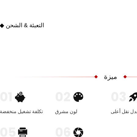
◆ التعبئة & الشحن
ميزة
01
02
03
دل نقل أعلى
لون مشرق
تكلفة تشغيل منخفضة
05
06