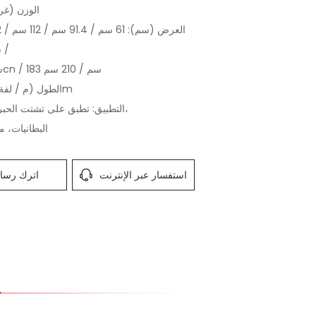
الوزن (غرام): 
سم / 152 سم /
162 سم / 180cn / 183 سم / 210 سم
الطول (م / لفة): 100 ~ 200m
التطبيق: تطبق على تشتت الحبر وعملية الآثار،
البطانيات، م
استفسار عبر الإنترنت
اترك رسال