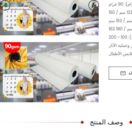
90 غرام
العرض (سم): 61 سم / 91.4 سم / 112 سم / 122 سم / 150
لابس الأطفال
ة
وصف المنتج