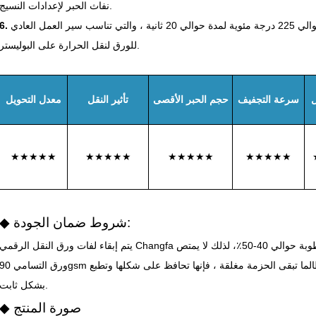
نفاث الحبر لإعدادات النسيج.
يعمل بشكل أفضل حوالي 225 درجة مئوية لمدة حوالي 20 ثانية ، والتي تناسب سير العمل العادي
للورق لنقل الحرارة على البوليستر.
ل
سرعة التجفيف
حجم الحبر الأقصى
تأثير النقل
معدل التحويل
★★★★★
★★★★★
★★★★★
★★★★★
◆ شروط ضمان الجودة:
يتم إبقاء لفات ورق النقل الرقمي Changfa مغلقة وتخزينها في غرفة جافة حيث تبقى الرطوبة حوالي 40-50٪، لذلك لا يمتص
ورق التسامي 90gsm الرطوبة أو الحصول على لينة قبل الطباعة. طالما تبقى الحزمة مغلقة ، فإنها تحافظ على شكلها
بشكل ثابت.
◆ صورة المنتج