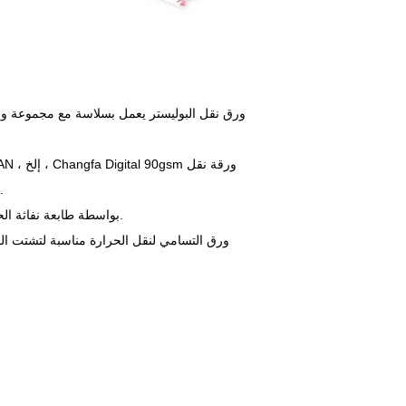
نفاث الحبر التسامي للقماش هي الخيار الأفضل للحفاظ على إعداد الحبر الحالي.
3.Printed بواسطة طابعة نفاثة الحبر أولا، ثم نقل على النسيج تحت 200 ℃-250 ℃ درجة حرارة عالية.