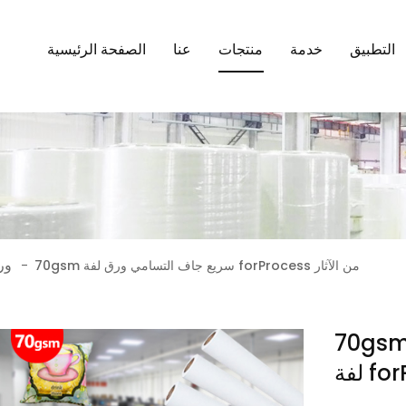
التطبيق
خدمة
منتجات
عنا
الصفحة الرئيسية
ور
70gsm سريع جاف التسامي ورق لفة forProcess من الآثار
-
7 سريع جاف التسامي ورق