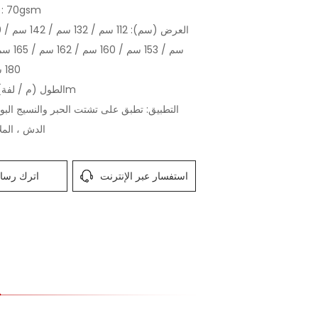
الوزن (gsm
180 سم / 183 سم
الطول (م / لفة): 200 ~ 500m
التطبيق: تطبق على تشتت الحبر والنسيج البول
الدش ، المل
استفسار عبر الإنترنت
اترك رسال