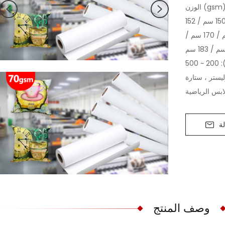
gsm): 70
العرض (سم): 112 سم / 132 سم / 142 سم / 150 سم / 152
سم / 153 سم / 160 سم / 162 سم / 165 سم / 170 سم /
يستر ، ستارة
ابس الرياضية
ة
وصف المنتج