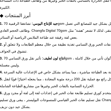
يًا لنقل الحرارة بالتسامي بالنفاث الحبر وغيرها من وظائف الطباعة ذات المساحة
الكبيرة.
◆ أبرز المنتجات
1. جيد للإنتاج اليومي:
تشانغفا الرقمية 70gsm ورق التسامي خفيف ولكن ثابت، لذلك يعمل بشكل جيد للمصانع التي تعمل
وظائف الحجم العادي. Changfa Digital 70gsm ورق التسامي بالنفاث الحبر عالي الجودة ومستقر، لذلك لا تشعر "هشة" مثل
بعض لفة رقيقة عند طباعة الملابس الرياضية أو الستائر.
نفاث الحبر ورق التسامي تغذية نظيفة من خلال معظم الطابعات ولا تتعلق أو
تتشوق في الحواف.
3. انتاج لون لطيف:
تأثير نقل ورق التسامي 70gsm لدينا مشرق ومستقر مع نسيج البوليستر. الألوان تأتي من خلال كاملة ،
وليس مغسلة.
يعمل بشكل رائع مع عملية نقل 200 درجة مئوية المعتادة ، مما يجعله اختيارًا قويًا لنقل
الحرارة التسامية بالنفاث الحبر وغيرها من مشاريع الطباعة الشاملة.
خدم كورق تسليم طابعة نفاث الحبر في إعدادات لفة إلى لفة أو مجرد ورق
نقل تسليم نفاث الحبر القياسي للمنسوجات البوليستر ، يبقى ورق تسليم Changfa Digital 70gsm مستقرًا ويحتفظ بالحبر
بشكل جيد دون نزيف.