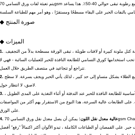
يتم تعبئة لفات ورق التسامي 70gsm بشكل ضيق وتخزينها في غرفة جافة ومغلقة مع رطوبة تبقى حوالي 40-50٪. هذا
◆ صورة المنتج
◆ الميزات
 كتل ملونة كبيرة أو لافتات طويلة ، تبقى الورقة مسطحة بدلاً من التجفيف.
ب استخدامها كورق التسامي للطابعة النافذة للحبر للعمليات السائبة - فهي لا
تتراجع أو تتجاعيد في منتصف الطريق خلال العمل.
ع الطلاء بشكل متساو إلى حد كبير ، لذلك يأتي الحبر ويجف بسرعة. لا سطح
لاصق، لا انتظار حول.
اسية للطابعة النافذة للحبر عند التدفئة أو أثناء التغذية على المدى الطويل ،
على الطابعات عالية السرعة، هذا النوع من الاستقرار يهم أكثر من المواصفات
على الورق.
4. عالية معدل نقل اللون:
يمكن أن يصل معدل نقل ورق التسامي 70gsm Changfa Digital إلى ما فوق 98٪ عند الضغط بشكل
بر. على القمصان أو الطباعات الكاملة ، تبدو الألوان أكثر اكتمالاً "رفع" أفضل