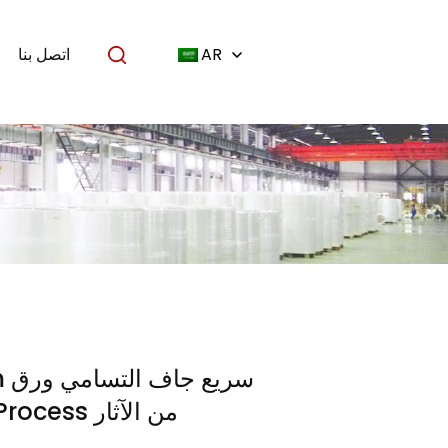
AR
اتصل بنا
0gsm
لفة forProcess من الآثار