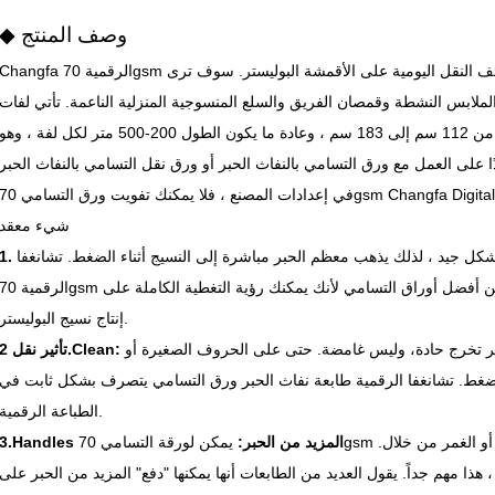
◆ وصف المنتج
Changfa الرقمية 70gsm ورق التسامي للطابعة نفاثة الحبر مصنوعة لوظائف النقل اليومية على الأقمشة البوليستر. سوف تر
الملابس النشطة وقمصان الفريق والسلع المنسوجية المنزلية الناعمة. تأتي لفات
ورق التسامي للطابعة النافذة للحبر بأعرض من 112 سم إلى 183 سم ، وعادة ما يكون الطول 200-500 متر لكل لفة ، وه
ادًا على العمل مع ورق التسامي بالنفاث الحبر أو ورق نقل التسامي بالنفاث الحبر
في إعدادات المصنع ، فلا يمكنك تفويت ورق التسامي 70gsm Changfa Digital. فقط تحميلها، الطباعة، الضغط، وانت
شيء معقد
شكل جيد ، لذلك يذهب معظم الحبر مباشرة إلى النسيج أثناء الضغط. تشانغفا
الرقمية 70gsm ورقة التسامي للطابعة نفاثة الحبر هي واحدة من أفضل أوراق التسامي لأنك يمكنك رؤية التغطية الكا
إنتاج نسيج البوليستر.
بر تخرج حادة، وليس غامضة. حتى على الحروف الصغيرة أو
تأثير نقل 2.Clean:
ضغط. تشانغفا الرقمية طابعة نفاث الحبر ورق التسامي يتصرف بشكل ثابت في
الطباعة الرقمية.
3.Handles المزيد من الحبر:
يمكن لورقة التسامي 70gsm أن تأخذ كمية جيدة من الحبر دون التجاعيد أو الغمر من خلال.
 ، هذا مهم جداً. يقول العديد من الطابعات أنها يمكنها "دفع" المزيد من الحبر على