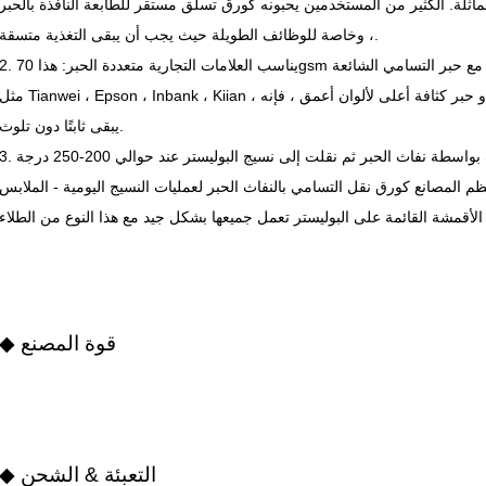
ماثلة. الكثير من المستخدمين يحبونه كورق تسلق مستقر للطابعة النافذة بالحبر
، وخاصة للوظائف الطويلة حيث يجب أن يبقى التغذية متسقة.
2. يناسب العلامات التجارية متعددة الحبر: هذا 70gsm حبر نفاث التسامي نقل ورق أزواج بشكل جيد مع حبر التسامي 
مثل Tianwei ، Epson ، Inbank ، Kiian ، إلخ. سواء كنت تعمل على حبر ورقي قياسي أو حبر كثافة أعلى لألوان أعمق ، 
يبقى ثابتًا دون تلوث.
3. سير عمل الصحافة الحرارية البسيطة: طبعت بواسطة نفاث الحبر ثم نقلت إلى نسيج البوليستر عند حوالي 200-50
ظم المصانع كورق نقل التسامي بالنفاث الحبر لعمليات النسيج اليومية - الملابس
◆ قوة المصنع
◆ التعبئة & الشحن