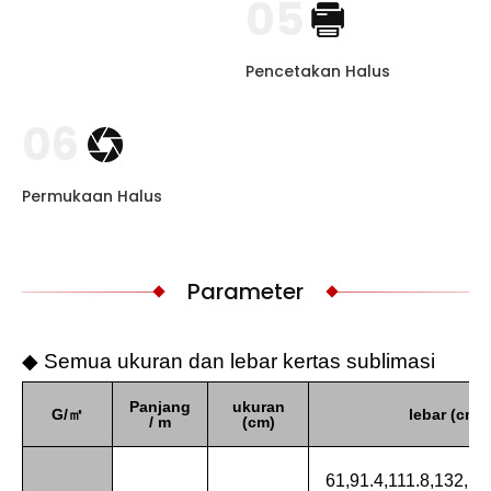
05
Pencetakan Halus
06
Permukaan Halus
Parameter
◆ Semua ukuran dan lebar kertas sublimasi
Panjang
ukuran
G/㎡
lebar (cm)
/ m
(cm)
61,91.4,111.8,132,1