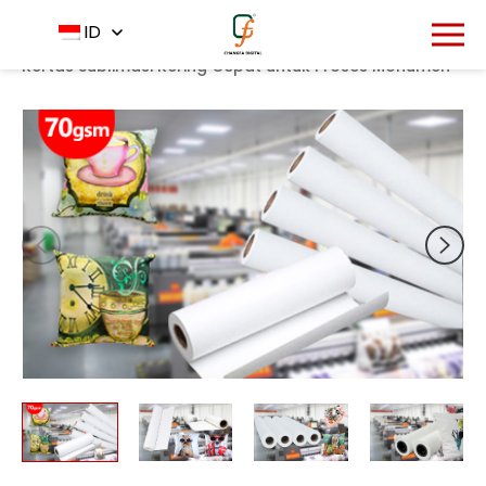
1754
ID
Rumah
Produk
Kertas sublimasi
-
-
-
70gsm
Kertas Sublimasi Kering Cepat untuk Proses Monumen