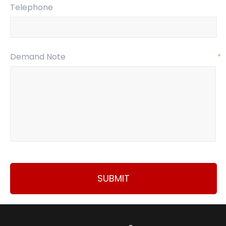
Telephone
Demand Note
*
SUBMIT