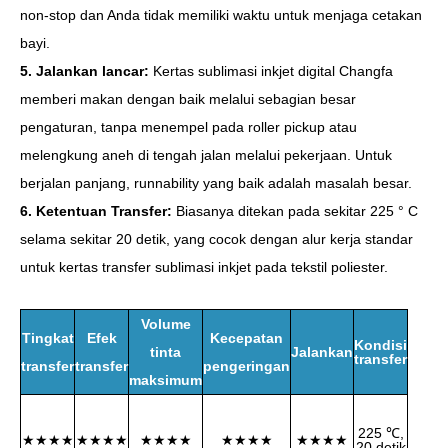
non-stop dan Anda tidak memiliki waktu untuk menjaga cetakan
bayi.
5. Jalankan lancar:
Kertas sublimasi inkjet digital Changfa
memberi makan dengan baik melalui sebagian besar
pengaturan, tanpa menempel pada roller pickup atau
melengkung aneh di tengah jalan melalui pekerjaan. Untuk
berjalan panjang, runnability yang baik adalah masalah besar.
6. Ketentuan Transfer:
Biasanya ditekan pada sekitar 225 ° C
selama sekitar 20 detik, yang cocok dengan alur kerja standar
untuk kertas transfer sublimasi inkjet pada tekstil poliester.
Volume
Tingkat
Efek
Kecepatan
Kondisi
tinta
Jalankan
transfer
transfer
transfer
pengeringan
maksimum
225 ℃,
★★★★
★★★★
★★★★
★★★★
★★★★
20 detik