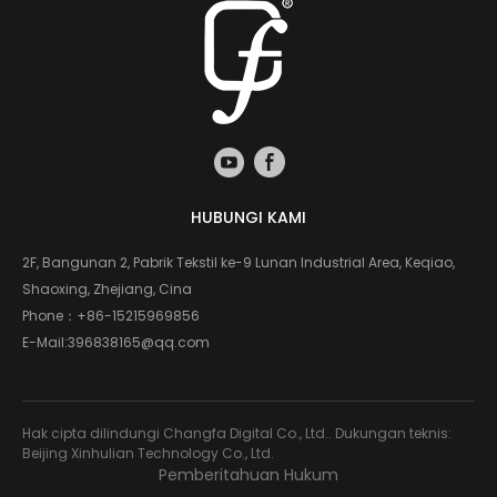
HUBUNGI KAMI
2F, Bangunan 2, Pabrik Tekstil ke-9 Lunan Industrial Area, Keqiao,
Shaoxing, Zhejiang, Cina
Phone：
+86-15215969856
E-Mail:
396838165@qq.com
Hak cipta dilindungi Changfa Digital Co., Ltd.. Dukungan teknis:
Beijing Xinhulian Technology Co., Ltd.
Pemberitahuan Hukum