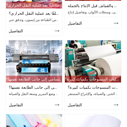
لماذا يبدو حبر التسامي لطابعات إبسون مختلفًا بعد عملية النقل الحراري؟
طلبات طابعات التسامي ذات التنسيق العريض: فحص التصميم الفني والقماش قبل الإنتاج بالجملة
قم بإعداد طلبات الأقمشة بالجملة مع التحقق من مقياس العمل الفني، وتخطيط التكرار، والعرض القابل للاستخدام، والهوامش، والموافقة على اللفة الأولى، وسجلات الألوان، وتفاصيل إنتاج CF-8000.
لماذا يبدو حبر التسامي لطابعات إبسون مختلفًا بعد عملية النقل الحراري؟
تتبع تغيرات لون التسامي عبر رؤوس الطباعة من إبسون، وتدفق حبر CMYK، وورق النقل، والبوليستر، ودرجة حرارة النقل الحراري، والوقت، والضغط.
التفاصيل
التفاصيل
ما الذي يبطئ خط طباعة التسامي إلى جانب الطابعة نفسها؟
هل تستحق طابعة التسامي عالية السرعة الترقية لطلبات المنسوجات بكميات كبيرة؟
ما الذي يبطئ خط طباعة التسامي إلى جانب الطابعة نفسها؟
هل تستحق طابعة التسامي عالية السرعة الترقية لطلبات المنسوجات بكميات كبيرة؟
تعرف على العوامل التي تبطئ خط الطباعة بالتسامي بالإضافة إلى سرعة الطابعة، بدءًا من التجفيف وإمداد الحبر وصولاً إلى وضع التمرير وسعة النقل والصيانة.
قارن بين ترقيات طابعات التسامي عالية السرعة لطلبات المنسوجات بكميات كبيرة، بما في ذلك عرض الطباعة، وسرعة المرور، وإمدادات الحبر، والصيانة، والإخراج المستقر.
التفاصيل
التفاصيل