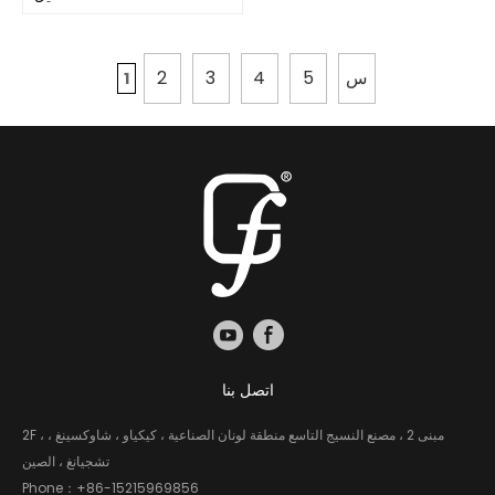
س
5
4
3
2
1
اتصل بنا
2F ، مبنى 2 ، مصنع النسيج التاسع منطقة لونان الصناعية ، كيكياو ، شاوكسينغ ،
تشجيانغ ، الصين
Phone：
+86-15215969856