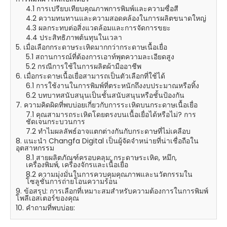
4.1 การเปรียบเทียบคุณภาพการพิมพ์และความซื่อสี
4.2 ความทนทานและความสอดคล้องในการผลิตขนาดใหญ่
4.3 ผลกระทบต่อสิ่งแวดล้อมและการจัดการขยะ
4.4 ประสิทธิภาพต้นทุนในเวลา
5. เมื่อเลือกกระดาษระเหิดมากกว่ากระดาษเนื้อเยื่อ
5.1 สถานการณ์ที่ต้องการเอาท์พุตความละเอียดสูง
5.2 กรณีการใช้ในการผลิตผ้ามืออาชีพ
6. เมื่อกระดาษเนื้อเยื่อสามารถเป็นตัวเลือกที่ใช้ได้
6.1 การใช้งานในการพิมพ์ที่ตระหนักถึงงบประมาณหรือทิ้ง
6.2 บทบาทสนับสนุนเป็นชั้นสนับสนุนหรือชั้นป้องกัน
7. ความคิดผิดที่พบบ่อยเกี่ยวกับการระเหิดบนกระดาษเนื้อเยื่อ
7.1 คุณสามารถระเหิดโดยตรงบนเนื้อเยื่อได้หรือไม่? การ
ชัดเจนกระบวนการ
7.2 ทำไมผลลัพธ์อาจแตกต่างกันกับกระดาษที่ไม่เคลือบ
8. แนะนำ Changfa Digital เป็นผู้จัดจำหน่ายที่น่าเชื่อถือใน
อุตสาหกรรม
8.1 สายผลิตภัณฑ์ครอบคลุม: กระดาษระเหิด, หมึก,
เครื่องพิมพ์, เครื่องจักรและเนื้อเยื่อ
8.2 ความมุ่งมั่นในการควบคุมคุณภาพและนวัตกรรมใน
โซลูชั่นการถ่ายโอนความร้อน
9. ข้อสรุป: การเลือกที่เหมาะสมสำหรับความต้องการในการพิมพ์
โพลีเอสเตอร์ของคุณ
10. คำถามที่พบบ่อย: