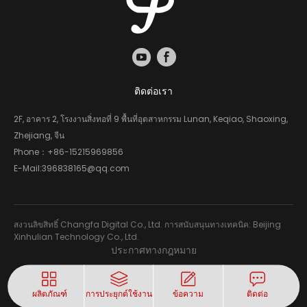
ติดต่อเรา
2F, อาคาร 2, โรงงานสิ่งทอที่ 9 พื้นที่อุตสาหกรรม Lunan, Keqiao, Shaoxing,
Zhejiang, จีน
Phone：
+86-15215969856
E-Mail:
396838165@qq.com
สงวนลิขสิทธิ์ Changfa Digital Co., Ltd. การสนับสนุนทางเทคนิค: Beijing
Xinhulian Technology Co., Ltd.
ประกาศทางกฎหมาย
ผลิตภัณฑ์
การประยุกต์ใช้งาน
ข้อความ
ติดต่อ