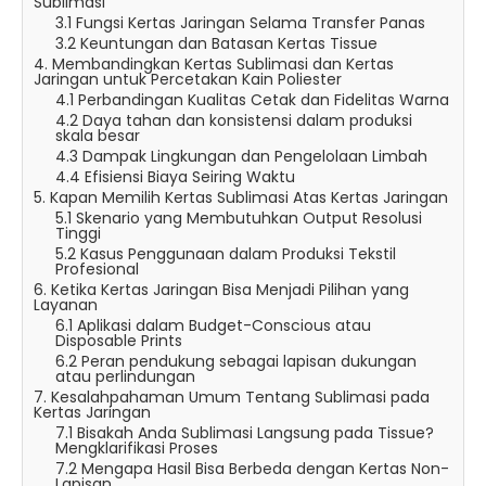
Sublimasi
3.1 Fungsi Kertas Jaringan Selama Transfer Panas
3.2 Keuntungan dan Batasan Kertas Tissue
4. Membandingkan Kertas Sublimasi dan Kertas
Jaringan untuk Percetakan Kain Poliester
4.1 Perbandingan Kualitas Cetak dan Fidelitas Warna
4.2 Daya tahan dan konsistensi dalam produksi
skala besar
4.3 Dampak Lingkungan dan Pengelolaan Limbah
4.4 Efisiensi Biaya Seiring Waktu
5. Kapan Memilih Kertas Sublimasi Atas Kertas Jaringan
5.1 Skenario yang Membutuhkan Output Resolusi
Tinggi
5.2 Kasus Penggunaan dalam Produksi Tekstil
Profesional
6. Ketika Kertas Jaringan Bisa Menjadi Pilihan yang
Layanan
6.1 Aplikasi dalam Budget-Conscious atau
Disposable Prints
6.2 Peran pendukung sebagai lapisan dukungan
atau perlindungan
7. Kesalahpahaman Umum Tentang Sublimasi pada
Kertas Jaringan
7.1 Bisakah Anda Sublimasi Langsung pada Tissue?
Mengklarifikasi Proses
7.2 Mengapa Hasil Bisa Berbeda dengan Kertas Non-
Lapisan