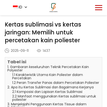
Rumah
Pusat Berita
ID
-
-
Kertas sublimasi vs kertas
jaringan: Memilih untuk percetakan kain poliester
Kertas sublimasi vs kertas
jaringan: Memilih untuk
percetakan kain poliester
2025-09-11
1437
Tabel isi
1. Gambaran keseluruhan Teknik Percetakan Kain
Polyester
1.1 Karakteristik Utama Kain Poliester dalam
Percetakan
1.2 Peran Transfer Panas dalam Percetakan Poliester
2. Apa itu Kertas Sublimasi dan Bagaimana Kerjanya
2.1 Komposisi dan Lapisan Kertas Sublimasi
2.2 Manfaat menggunakan Kertas sublimasi untuk
poliester
3. Menjelajahi Penggunaan Kertas Tissue dalam