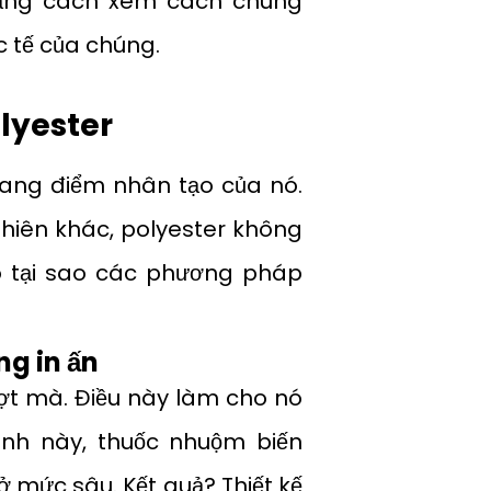
 bằng cách xem cách chúng
c tế của chúng.
olyester
trang điểm nhân tạo của nó.
nhiên khác, polyester không
do tại sao các phương pháp
ng in ấn
ợt mà. Điều này làm cho nó
ình này, thuốc nhuộm biến
ở mức sâu. Kết quả? Thiết kế