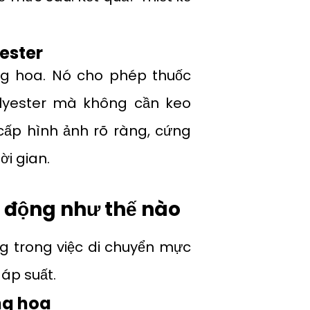
yester
ăng hoa. Nó cho phép thuốc
lyester mà không cần keo
cấp hình ảnh rõ ràng, cứng
ời gian.
t động như thế nào
g trong việc di chuyển mực
 áp suất.
ng hoa