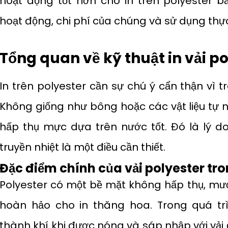
hoạt động tốt hơn cho in trên polyester
hoạt động, chi phí của chúng và sử dụng thự
Tổng quan về kỹ thuật in vải p
In trên polyester cần sự chú ý cẩn thận vì 
Không giống như bông hoặc các vật liệu tự 
hấp thụ mực dựa trên nước tốt. Đó là lý 
truyền nhiệt là một điều cần thiết.
Đặc điểm chính của vải polyester tro
Polyester có một bề mặt không hấp thụ, mư
hoàn hảo cho in thăng hoa. Trong quá tr
thành khí khi được nóng và sáp nhập với vải 