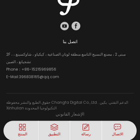
اتصل بنا
2F ، مبنى 2 ، مصنع النسيج التاسع منطقة لونان الصناعية ، كيكياو ، شاوكسينغ ،
تشجيانغ ، الصين
Phone：
+86-15215969856
E-Mail:
396838165@qq.com
حقوق الطبع والنشر محفوظة Changfa Digital Co., Ltd.. الدعم التقني: بكين
Xinhulian التكنولوجيا المحدودة
الإشعار القانوني
الاتصال
رسالة
التطبيق
المنتج