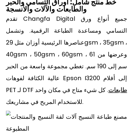
خط منتج شامل: أوراق التسامي والحبر
والطابعات والآلات والأنسجة
تقدم Changfa Digital جميع أنواع ورق
التسامي ومساعدة الطباعة الرقمية. وتشمل
عناصرها الرئيسية أوزان مثل 29gsm ، 35gsm ،
40gsm ، 50gsm ، 60gsm ، وعرضها من 61
سم إلى 190 سم. تغطي مجموعة واسعة من الحبر
عالية الكثافة لفوهات Epson I3200 إلى أفلام
طابعات
. كل شيء متاح في مكان واحد
PET لـ DTF
للاستخدام المريح في مشاريعك.