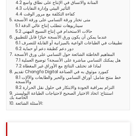
4.2 المتانة والاتساق في الإنتاج على نطاق واسع
4.3 التأثير البيئي وإدارة النفايات
4.4 كفاءة التكلفة مع مرور الوقت
5. متى تختار ورقة التسامي على ورقة الأنسجة
5.1 سيناريوهات تتطلب إنتاج عالي الدقة
5.2 حالات الاستخدام في إنتاج النسيج المهني
6. عندما يمكن أن يكون ورق الأنسجة خيارًا قابل للتطبيق
6.1 تطبيقات في الطباعات الواعية بالميزانية أو القابلة للتصرف
6.2 دور دعم كطبقة دعم أو حماية
7. المفاهيم الخاطئة الشائعة حول التسامي على ورق الأنسجة
7.1 هل يمكنك التسامي مباشرة على الأنسجة؟ توضيح العملية
7.2 لماذا قد تختلف النتائج مع الأوراق غير المغطاة
8. تقديم Changfa Digital كمورد موثوق به في الصناعة
8.1 خط منتج شامل: أوراق التسامي والحبر والطابعات والآلات
والأنسجة
8.2 التزام بمراقبة الجودة والابتكار في حلول نقل الحرارة
9. استنتاج: اتخاذ الاختيار الصحيح لاحتياجات الطباعة البوليستر
الخاصة بك
10. الأسئلة الشائعة: