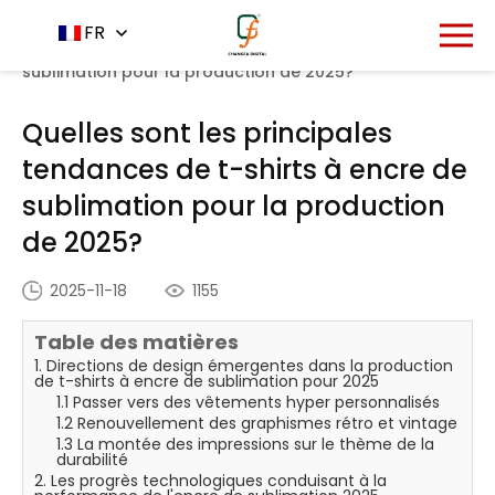
Accueil
Centre de nouvelles
FR
-
-
Quelles sont les
principales tendances de t-shirts à encre de
sublimation pour la production de 2025?
Quelles sont les principales
tendances de t-shirts à encre de
sublimation pour la production
de 2025?
2025-11-18
1155
Table des matières
1. Directions de design émergentes dans la production
de t-shirts à encre de sublimation pour 2025
1.1 Passer vers des vêtements hyper personnalisés
1.2 Renouvellement des graphismes rétro et vintage
1.3 La montée des impressions sur le thème de la
durabilité
2. Les progrès technologiques conduisant à la