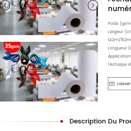
numér
Poids (gsm
Largeur (c
142m/152m
Longueur (
Application
l'écharpe 
Laisse
Description Du Pro