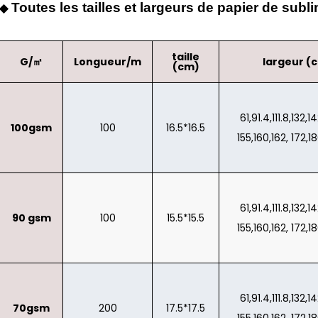
Toutes les tailles et largeurs de papier de subl
◆
taille
G/㎡
Longueur/m
largeur (
(cm)
61,91.4,111.8,132,1
100gsm
100
16.5*16.5
155,160,162, 172,1
61,91.4,111.8,132,1
90 gsm
100
15.5*15.5
155,160,162, 172,1
61,91.4,111.8,132,1
70gsm
200
17.5*17.5