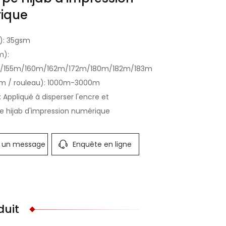
ique
): 35gsm
m):
/155m/160m/162m/172m/180m/182m/183m
m / rouleau): 1000m-3000m
: Appliqué à disperser l'encre et
de hijab d'impression numérique
r un message
Enquête en ligne
duit