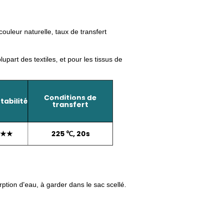
couleur naturelle, taux de transfert
upart des textiles, et pour les tissus de
Conditions de
tabilité
transfert
★★
225 ℃, 20s
rption d'eau, à garder dans le sac scellé.