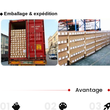
Emballage & expédition
◆
Avantage
01
02
03