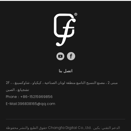
اتصل بنا
2F ، مبنى 2 ، مصنع النسيج التاسع منطقة لونان الصناعية ، كيكياو ، شاوكسينغ ،
تشجيانغ ، الصين
Phone：
+86-15215969856
E-Mail:
396838165@qq.com
حقوق الطبع والنشر محفوظة Changfa Digital Co., Ltd.. الدعم التقني: بكين