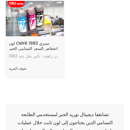
لون CMYK 1983 سيري
انخفاض السعر التسامي الحبر
لورق التسامي
1983 سلسلة حبر التسامي ، تسلسل ممتاز ، لا توصيل أو رش منحني ، غير سامة وصديقة للبيئة ، لون زاهية ، تأثير نقل جيد
شوف المزيد
تشانغفا ديجيتال توريد الحبر لمستخدمي الطابعة
التسامي الذين يحتاجون إلى لون ثابت خلال عمليات