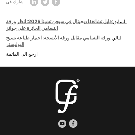
شارك في
السابق:
قابل تشانغفا ديجيتال في سيجن تشينا 2025: انظر ورقة
التسامي الحائزة على جوائز
التالي:
ورقة التسامي مقابل ورقة الأنسجة: اختيار طباعة نسيج
البوليستر
ارجع الى القائمة