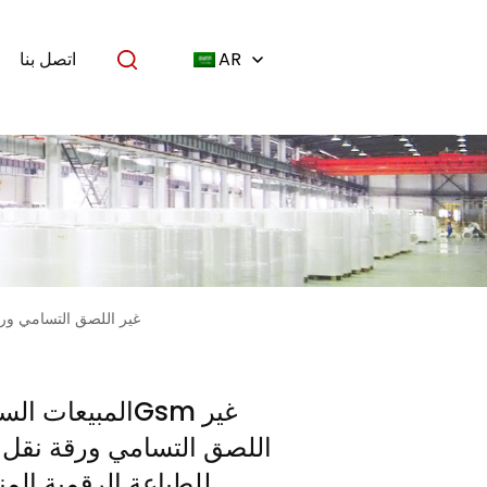
AR
اتصل بنا
المبيعات الساخنة 30Gsm غير ال
اللصق التسامي ورقة نقل 
للطباعة الرقمية ال