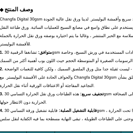
وصف المنتج
◆
Changfa Digital 30gsm ورق التسامي هو لفة خفيفة الوزن مصنوعة لإنتاج سريع وأقمشة البوليستر. لدينا ورق نقل عالية الجودة
ستخدم على نطاق واسع في مصانع النسيج للعمليات السائبة. ورق طباعة النقل
ة مع الحبر المنتشر ، وغالبا ما يتم اختياره بوصفه ورق نقل الحرارة بالجملة
للأقمشة البوليستر.
1. متوافق:
تشانغفا الرقمية 30gsm ورق التسامي يعمل بشكل جيد مع معظم الإعدادات المستخدمة في ورش النسيج، وخاصة
ة - ليست ثقيلة جدا مثل ورق الملصق السميك ، ولكن كافية للنغمات الواضحة
والحواف الحادة على الأقمشة البوليستر. مع Changfa Digital 30gsm نقل ورق الطباعة للمنسوجات ، لا داعي للقلق بشأن
التجاعيد المفاجئة أو الاعتناقات الورقية أثناء نقل الحرارة.
3. تجفيف سريع:
هذه الطباعات ورق نقل الحرارة التسامي 30gsm يمكن أن تأتي من الطابعة وتذهب مباشرة إلى الصحافة
الحرارية دون الانتظار حولها.
4. قابلية التشغيل الصلبة:
قابلية تشغيل ورقة التسامي 30gsm لدينا صلبة للاستخدام اليومي. لا يتشوف كثيرا تحت الحرارة ،