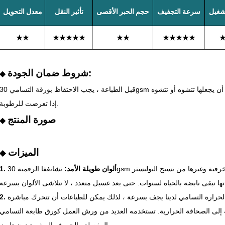
تشغيل
سرعة التجفيف
حجم الحبر الأقصى
تأثير النقل
معدل التحويل
★★
★★★★★
★★
★★★★★
شروط ضمان الجودة:
◆
قبل الطباعة ، يجب الاحتفاظ بورقة التسامي 30gsm في كيس مغلق لأن امتصاص الماء القوي يمكن أن يجعلها تتشوه أو
إذا تعرضت للرطوبة.
صورة المنتج
◆
الميزات
◆
1. ألوان طويلة الأمد:
تشانغفا الرقمية 30gsm التسامي مناسبة للهدايا والملابس والأقمشة الزخرفية وغيرها من نسيج البوليستر
رارة التسامي لدينا يجف بسرعة ، لذلك يمكن للطباعات أن تتحرك مباشرة
 الصحافة الحرارية. تستخدمه العديد من ورش العمل كورق طابعة التسامي Epson لأنه يتعامل مع الصور