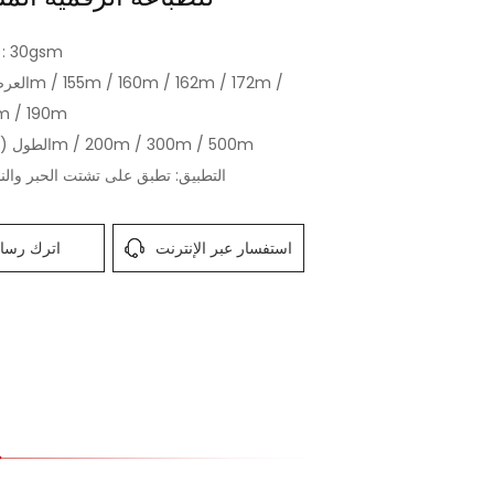
الوزن (gsm
m / 190m
الطول (م / لفة): 100m / 200m / 300m / 500m
التطبيق: تطبق على تشتت الحبر والنس
استفسار عبر الإنترنت
اترك رسال