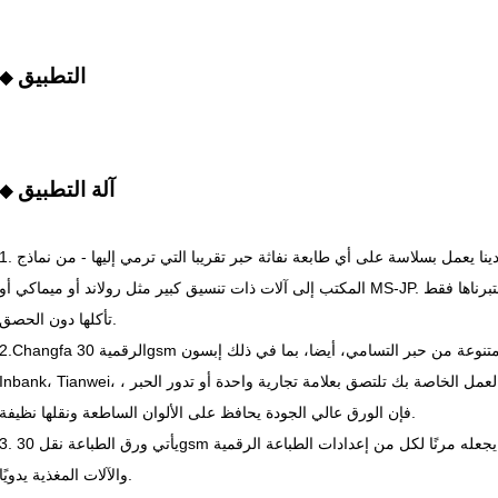
التطبيق
◆
آلة التطبيق
◆
1. ورق نقل الحرارة التسامي لدينا يعمل بسلاسة على أي طابعة نفاثة حبر تقريبا التي ترمي إليها - من نماذج Epson 
المكتب إلى آلات ذات تنسيق كبير مثل رولاند أو ميماكي أو MS-JP. بصراحة ، حتى بعض الطابعات القديمة التي اختبرناها فقط
تأكلها دون الحصق.
2.Changfa الرقمية 30gsm ورق التسامي يعمل بشكل جيد مع مجموعة متنوعة من حبر التسامي، أيضا، بما في ذلك إبسون
Inbank، Tianwei، كيان، وأكثر من ذلك. لذلك سواء كانت ورشة العمل الخاصة بك تلتصق بعلامة تجارية واحدة أو تدور الحبر 
فإن الورق عالي الجودة يحافظ على الألوان الساطعة ونقلها نظيفة.
3. يأتي ورق الطباعة نقل 30gsm للمنسوجات مع نواة 2 بوصة أو 3 بوصة ، مما يجعله مرنًا لكل من إعدادات الطباعة 
والآلات المغذية يدويًا.