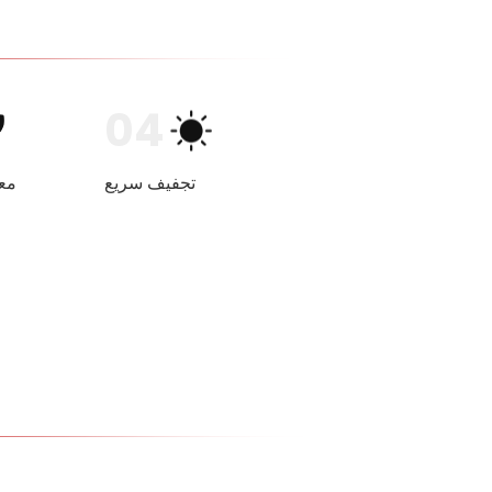
04
تجفيف سريع
مع