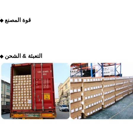
قوة المصنع
◆
التعبئة & الشحن
◆