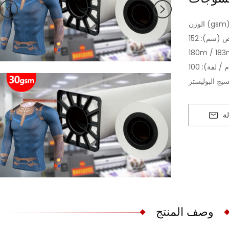
gsm): 30
العرض (سم): 152m / 155m / 160m / 162m / 172m /
180m / 183
يج البوليستر
ة
وصف المنتج