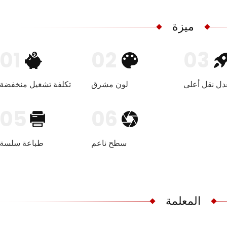
ميزة
01
02
03
دل نقل أعلى
لون مشرق
تكلفة تشغيل منخفضة
05
06
سطح ناعم
طباعة سلسة
المعلمة