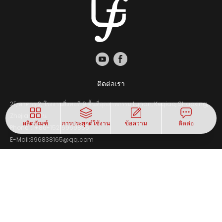
ติดต่อเรา
2F, อาคาร 2, โรงงานสิ่งทอที่ 9 พื้นที่อุตสาหกรรม Lunan, Keqiao, Shaoxing,
Zhejiang, จีน
ผลิตภัณฑ์
การประยุกต์ใช้งาน
ข้อความ
ติดต่อ
Phone：
+86-15215969856
E-Mail:
396838165@qq.com
สงวนลิขสิทธิ์ Changfa Digital Co., Ltd. การสนับสนุนทางเทคนิค: Beijing
Xinhulian Technology Co., Ltd.
ประกาศทางกฎหมาย