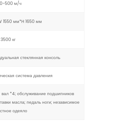
0-500 м/ч
 1550 мм*H 1650 мм
3500 кг
видуальная стеклянная консоль
ческая система давления
вал *4; обслуживание подшипников
тавки масла; педаль ноги; независимое
остное одеяло