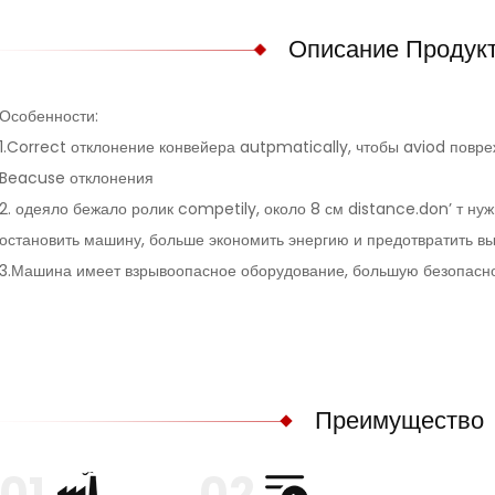
Описание Продук
Особенности:
1.Correct отклонение конвейера autpmatically, чтобы aviod повр
Beacuse отклонения
2. одеяло бежало ролик competily, около 8 см distance.don’ т нуж
остановить машину, больше экономить энергию и предотвратить в
3.Машина имеет взрывоопасное оборудование, большую безопасно
Преимущество
01
02