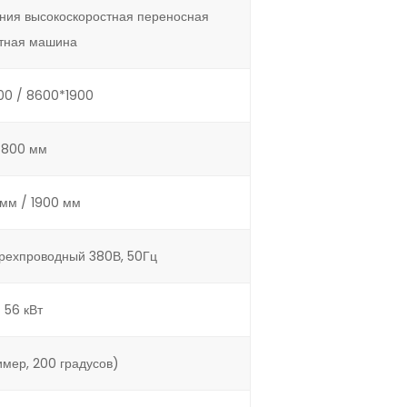
ения высокоскоростная переносная
тная машина
00 / 8600*1900
800 мм
 мм / 1900 мм
рехпроводный 380В, 50Гц
56 кВт
имер, 200 градусов)