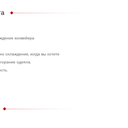
та
еждение конвейера
но охлаждение, когда вы хотите
ыгорание одеяла.
сть.