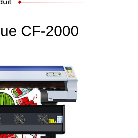
duit
que CF-2000