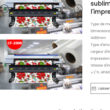
subli
l'impr
Type de m
Dimensions
1490mm
Type d'enc
Largeur d'
Impression
Vitesse d'i
㎡/ h; 4PASS
Laisse