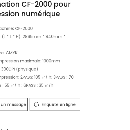
mation CF-2000 pour
ession numérique
achine: CF-2000
 (L * L * H): 2895mm * 840mm *
re: CMYK
impression maximale: 1900mm
: 300DPI (physique)
mpression: 2PASS: 105 ㎡/ h; 3PASS : 70
 : 55 ㎡/ h ; 6PASS : 35 ㎡/h
r un message
Enquête en ligne