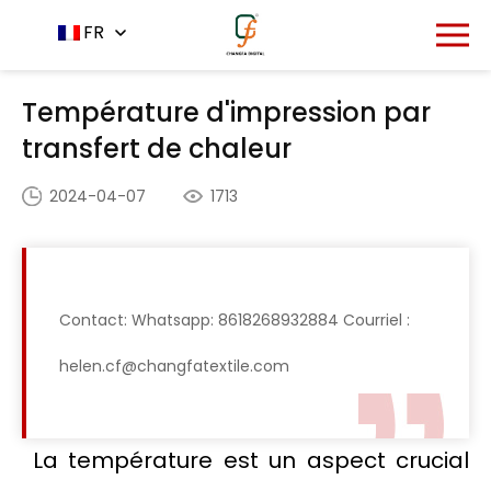
Accueil
Centre de nouvelles
FR
-
-
Température
d'impression par transfert de chaleur
Température d'impression par
transfert de chaleur
2024-04-07
1713
Contact: Whatsapp: 8618268932884 Courriel :
helen.cf@changfatextile.com
La température est un aspect crucial