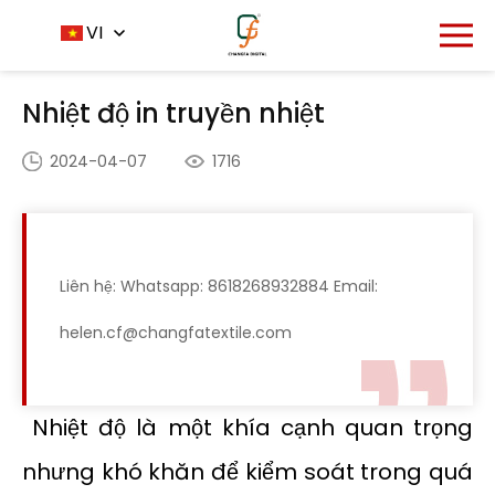
Trang chủ
Trung tâm tin tức
VI
-
-
Nhiệt độ in truyền
nhiệt
Nhiệt độ in truyền nhiệt
2024-04-07
1716
Liên hệ: Whatsapp: 8618268932884 Email:
helen.cf@changfatextile.com
Nhiệt độ là một khía cạnh quan trọng
nhưng khó khăn để kiểm soát trong quá