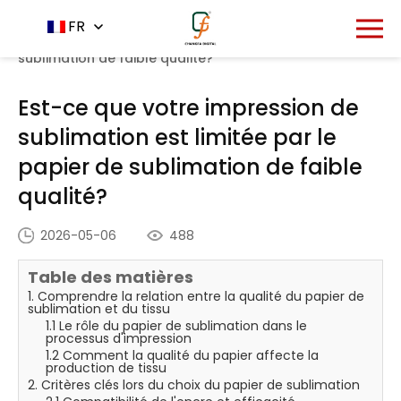
Accueil
Centre de nouvelles
FR
-
-
Est-ce que votre
impression de sublimation est limitée par le papier de
sublimation de faible qualité?
Est-ce que votre impression de
sublimation est limitée par le
papier de sublimation de faible
qualité?
2026-05-06
488
Table des matières
1. Comprendre la relation entre la qualité du papier de
sublimation et du tissu
1.1 Le rôle du papier de sublimation dans le
processus d'impression
1.2 Comment la qualité du papier affecte la
production de tissu
2. Critères clés lors du choix du papier de sublimation