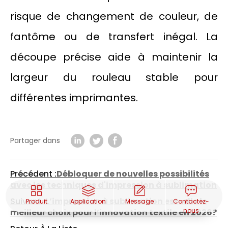
risque de changement de couleur, de
fantôme ou de transfert inégal. La
découpe précise aide à maintenir la
largeur du rouleau stable pour
différentes imprimantes.
Partager dans
Précédent :
Débloquer de nouvelles possibilités
avec les techniques d'impression à sublimation
Suivant :
L’impression à sublimation est-elle le
Produit
Application
Message
Contactez-
nous
meilleur choix pour l’innovation textile en 2026?