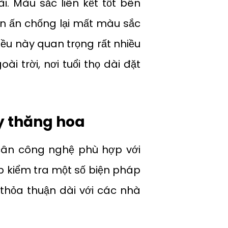
i. Màu sắc liên kết tốt bên
 in ấn chống lại mất màu sắc
iều này quan trọng rất nhiều
i trời, nơi tuổi thọ dài đặt
ấy thăng hoa
 cân công nghệ phù hợp với
 kiểm tra một số biện pháp
thỏa thuận dài với các nhà