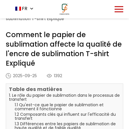
Accueil
Centre de nouvelles
FR
-
-
Comment le papier
de sublimation affecte la qualité de l'encre de
sublimation T-shirt Expliqué
Comment le papier de
sublimation affecte la qualité de
l'encre de sublimation T-shirt
Expliqué
2025-09-25
1392
Table des matières
1. Le rôle du papier de sublimation dans le processus de
transfert
1.1 Qu'est-ce que le papier de sublimation et
comment il fonctionne
1.2 Composants clés qui influent sur l'efficacité du
transfert
1.3 Différences entre les papiers de sublimation de
haute qualité et de faible qualité