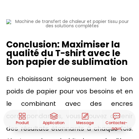
Conclusion: Maximiser la
qualité du T-shirt avec le
bon papier de sublimation
En choisissant soigneusement le bon
poids de papier pour vos besoins et en
le combinant avec des encres
correspondantes, vous pouvez obtenir
Produit
Application
Message
Contactez-
des résultats étonnants à chaque fois.
nous