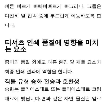
빠른 빠르게 빠빠빠빠르게 빠그러나, 그들은
여전히 열 압박 중에 부드럽게 이동하도록 합
니다.
티셔츠 인쇄 품질에 영향을 미치
는 요소
종이의 품질 외에도 다른 환경 및 재료 요소가
최종 인쇄 결과에 역할을 합니다.
직물 유형 승화 전송과 호환성
승화는 폴리에스테르 또는 폴리에스테르 코팅
재료에 빛납니다.면과 같은 자연 물질은 염료