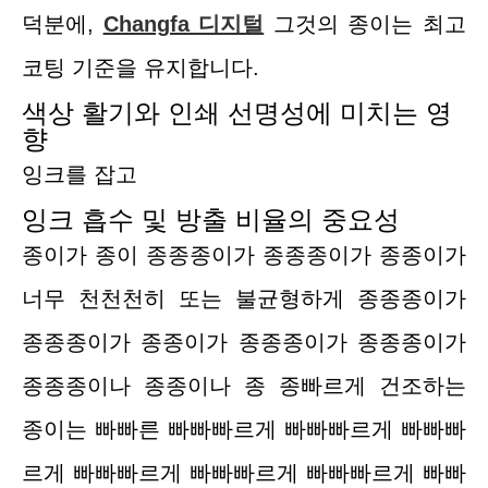
덕분에,
Changfa 디지털
그것의 종이는 최고
코팅 기준을 유지합니다.
색상 활기와 인쇄 선명성에 미치는 영
향
잉크를 잡고
잉크 흡수 및 방출 비율의 중요성
종이가 종이 종종종이가 종종종이가 종종이가
너무 천천천히 또는 불균형하게 종종종이가
종종종이가 종종이가 종종종이가 종종종이가
종종종이나 종종이나 종 종빠르게 건조하는
종이는 빠빠른 빠빠빠르게 빠빠빠르게 빠빠빠
르게 빠빠빠르게 빠빠빠르게 빠빠빠르게 빠빠