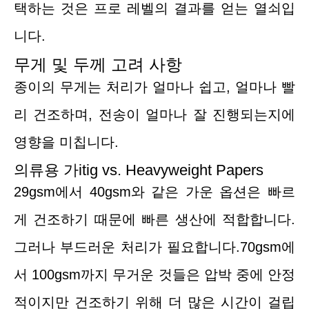
택하는 것은 프로 레벨의 결과를 얻는 열쇠입
니다.
무게 및 두께 고려 사항
종이의 무게는 처리가 얼마나 쉽고, 얼마나 빨
리 건조하며, 전송이 얼마나 잘 진행되는지에
영향을 미칩니다.
의류용 가itig vs. Heavyweight Papers
29gsm에서 40gsm와 같은 가운 옵션은 빠르
게 건조하기 때문에 빠른 생산에 적합합니다.
그러나 부드러운 처리가 필요합니다.70gsm에
서 100gsm까지 무거운 것들은 압박 중에 안정
적이지만 건조하기 위해 더 많은 시간이 걸립