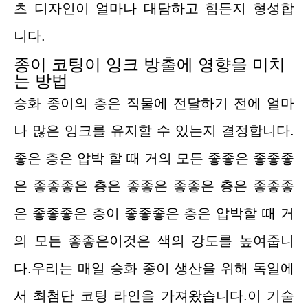
츠 디자인이 얼마나 대담하고 힘든지 형성합
니다.
종이 코팅이 잉크 방출에 영향을 미치
는 방법
승화 종이의 층은 직물에 전달하기 전에 얼마
나 많은 잉크를 유지할 수 있는지 결정합니다.
좋은 층은 압박 할 때 거의 모든 좋좋은 좋좋좋
은 좋좋좋은 층은 좋좋은 좋좋은 층은 좋좋좋
은 좋좋좋은 층이 좋좋좋은 층은 압박할 때 거
의 모든 좋좋은이것은 색의 강도를 높여줍니
다.우리는 매일 승화 종이 생산을 위해 독일에
서 최첨단 코팅 라인을 가져왔습니다.이 기술