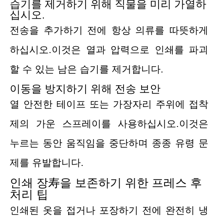
습기를 제거하기 위해 직물을 미리 가열하
십시오.
전송을 추가하기 전에 항상 의류를 따뜻하게
하십시오.이것은 열과 압력으로 인쇄를 파괴
할 수 있는 남은 습기를 제거합니다.
이동을 방지하기 위해 전송 보안
열 안전한 테이프 또는 가장자리 주위에 접착
제의 가운 스프레이를 사용하십시오.이것은
누르는 동안 움직임을 중단하며 종종 유령 문
제를 유발합니다.
인쇄 장寿을 보존하기 위한 프레스 후
처리 팁
인쇄된 옷을 접거나 포장하기 전에 완전히 냉