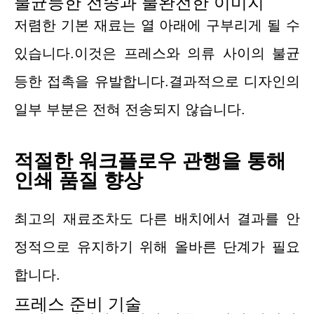
불균등한 전송과 불완전한 이미지
저렴한 기본 재료는 열 아래에 구부리게 될 수
있습니다.이것은 프레스와 의류 사이의 불균
등한 접촉을 유발합니다.결과적으로 디자인의
일부 부분은 전혀 전송되지 않습니다.
적절한 워크플로우 관행을 통해
인쇄 품질 향상
최고의 재료조차도 다른 배치에서 결과를 안
정적으로 유지하기 위해 올바른 단계가 필요
합니다.
프레스 준비 기술