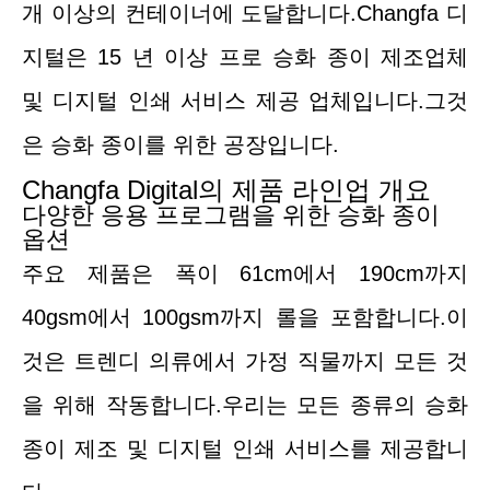
개 이상의 컨테이너에 도달합니다.Changfa 디
지털은 15 년 이상 프로 승화 종이 제조업체
및 디지털 인쇄 서비스 제공 업체입니다.그것
은 승화 종이를 위한 공장입니다.
Changfa Digital의 제품 라인업 개요
다양한 응용 프로그램을 위한 승화 종이
옵션
주요 제품은 폭이 61cm에서 190cm까지
40gsm에서 100gsm까지 롤을 포함합니다.이
것은 트렌디 의류에서 가정 직물까지 모든 것
을 위해 작동합니다.우리는 모든 종류의 승화
종이 제조 및 디지털 인쇄 서비스를 제공합니