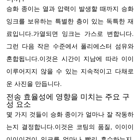
승화 종이는 열과 압력이 발생할 때까지 승화
잉크를 보유하는 특별한 층이 있는 독특한 재
료입니다.가열되면 잉크는 가스로 변합니다.
그런 다음 작은 수준에서 폴리에스터 섬유와
혼합됩니다.이것은 시간이 지남에 따라 이이
이루어지지 않을 수 있는 지속적이고 다채로
운 사진을 만듭니다.
전송 효율성에 영향을 미치는 주요 구
성 요소
몇 가지 것들이 승화 종이가 얼마나 잘 작동하
는지 결정합니다.이것은 코팅의 품질, 이이이
이이이것이 잉크를 얼마나 빨리 흡수하는지,