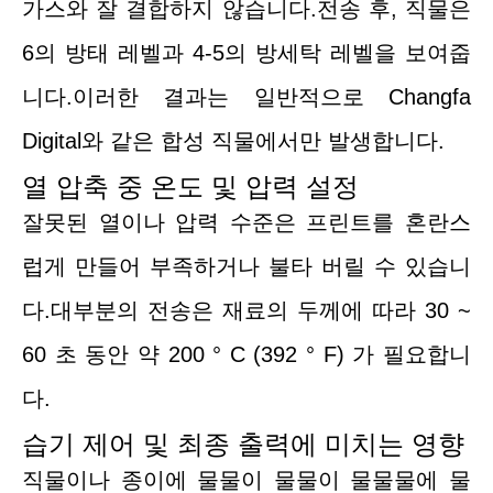
가스와 잘 결합하지 않습니다.전송 후, 직물은
6의 방태 레벨과 4-5의 방세탁 레벨을 보여줍
니다.이러한 결과는 일반적으로 Changfa
Digital와 같은 합성 직물에서만 발생합니다.
열 압축 중 온도 및 압력 설정
잘못된 열이나 압력 수준은 프린트를 혼란스
럽게 만들어 부족하거나 불타 버릴 수 있습니
다.대부분의 전송은 재료의 두께에 따라 30 ~
60 초 동안 약 200 ° C (392 ° F) 가 필요합니
다.
습기 제어 및 최종 출력에 미치는 영향
직물이나 종이에 물물이 물물이 물물물에 물