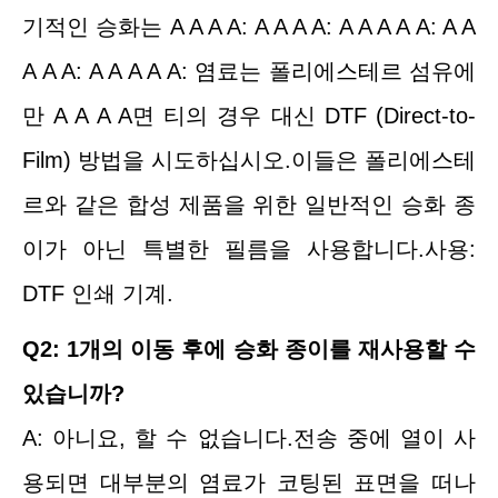
기적인 승화는 A A A A: A A A A: A A A A A: A A
A A A: A A A A A: 염료는 폴리에스테르 섬유에
만 A A A A면 티의 경우 대신 DTF (Direct-to-
Film) 방법을 시도하십시오.이들은 폴리에스테
르와 같은 합성 제품을 위한 일반적인 승화 종
이가 아닌 특별한 필름을 사용합니다.사용:
DTF 인쇄 기계.
Q2: 1개의 이동 후에 승화 종이를 재사용할 수
있습니까?
A: 아니요, 할 수 없습니다.전송 중에 열이 사
용되면 대부분의 염료가 코팅된 표면을 떠나