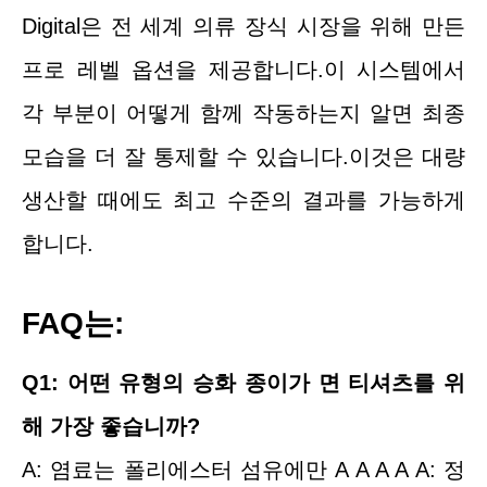
Digital은 전 세계 의류 장식 시장을 위해 만든
프로 레벨 옵션을 제공합니다.이 시스템에서
각 부분이 어떻게 함께 작동하는지 알면 최종
모습을 더 잘 통제할 수 있습니다.이것은 대량
생산할 때에도 최고 수준의 결과를 가능하게
합니다.
FAQ는:
Q1: 어떤 유형의 승화 종이가 면 티셔츠를 위
해 가장 좋습니까?
A: 염료는 폴리에스터 섬유에만 A A A A A: 정